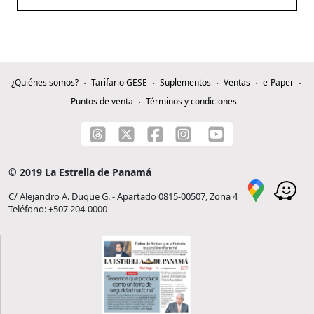
¿Quiénes somos?
Tarifario GESE
Suplementos
Ventas
e-Paper
Puntos de venta
Términos y condiciones
© 2019 La Estrella de Panamá
C/ Alejandro A. Duque G. - Apartado 0815-00507, Zona 4
Teléfono: +507 204-0000