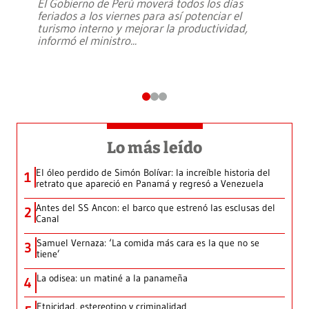
El Gobierno de Perú moverá todos los días
feriados a los viernes para así potenciar el
turismo interno y mejorar la productividad,
informó el ministro
...
Lo más leído
El óleo perdido de Simón Bolívar: la increíble historia del
1
retrato que apareció en Panamá y regresó a Venezuela
Antes del SS Ancon: el barco que estrenó las esclusas del
2
Canal
Samuel Vernaza: ‘La comida más cara es la que no se
3
tiene’
La odisea: un matiné a la panameña
4
Etnicidad, estereotipo y criminalidad