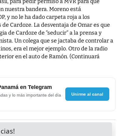
rasil, para pedir permiso a MVR para que
on nuestra bandera. Moreno está
, y no le ha dado carpeta roja a los
s de Cardoze. La desventaja de Omar es que
egia de Cardoze de “seducir” a la prensa y
nista. Un colega que se jactaba de controlar a
inos, era el mejor ejemplo. Otro de la radio
nterior en el auto de Ramón. (Continuará
 Panamá en Telegram
Unirme al canal
adas y lo más importante del día