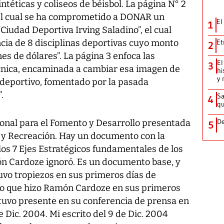
intéticas y coliseos de béisbol. La página N° 2
“el cual se ha comprometido a DONAR un
El
1
Ciudad Deportiva Irving Saladino”, el cual
cia de 8 disciplinas deportivas cuyo monto
Et
2
nes de dólares”. La página 3 enfoca las
El
3
écnica, encaminada a cambiar esa imagen de
hi
y 
 deportivo, fomentado por la pasada
.
Sa
4
qu
De
onal para el Fomento y Desarrollo presentada
5
 y Recreación. Hay un documento con la
los 7 Ejes Estratégicos fundamentales de los
n Cardoze ignoró. Es un documento base, y
tuvo tropiezos en sus primeros días de
 lo que hizo Ramón Cardoze en sus primeros
stuvo presente en su conferencia de prensa en
e Dic. 2004. Mi escrito del 9 de Dic. 2004