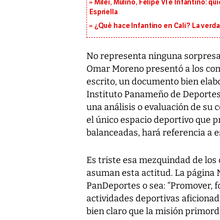
Milei, Mulino, Felipe VI e Infantino: q
Espriella
¿Qué hace Infantino en Cali? La verda
No representa ninguna sorpresa p
Omar Moreno presentó a los comu
escrito, un documento bien elabo
Instituto Panameño de Deportes
una análisis o evaluación de su c
el único espacio deportivo que p
balanceadas, hará referencia a es
Es triste esa mezquindad de los
asuman esta actitud. La página N°
PanDeportes o sea: “Promover, fo
actividades deportivas aficionada
bien claro que la misión primo