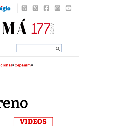
cional
Cepanim
oreno
VIDEOS