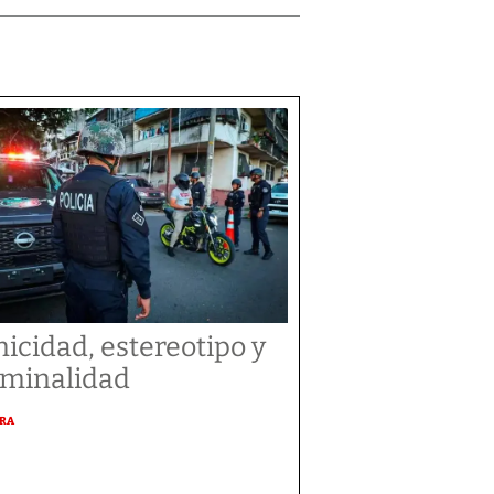
nicidad, estereotipo y
iminalidad
URA