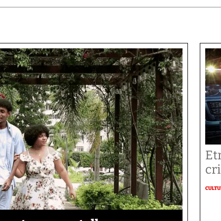
Et
cr
CULT