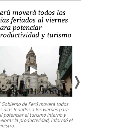
erú moverá todos los
Video, Catalin
ías feriados al viernes
‘Si la gente el
ara potenciar
criminales, la
roductividad y turismo
sociedades de
suicidarse’
l Gobierno de Perú moverá todos
os días feriados a los viernes para
La exmagistrada co
sí potenciar el turismo interno y
sobre el rol de contr
ejorar la productividad, informó el
periodismo, el derech
inistro
...
reformas constitucio
desafíos de nuevas t