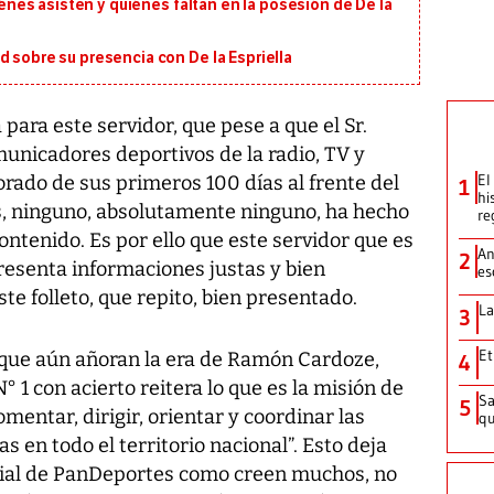
uiénes asisten y quiénes faltan en la posesión de De la
d sobre su presencia con De la Espriella
ara este servidor, que pese a que el Sr.
nicadores deportivos de la radio, TV y
El
rado de sus primeros 100 días al frente del
1
hi
, ninguno, absolutamente ninguno, ha hecho
re
ontenido. Es por ello que este servidor que es
An
2
resenta informaciones justas y bien
es
te folleto, que repito, bien presentado.
La
3
Et
 que aún añoran la era de Ramón Cardoze,
4
 1 con acierto reitera lo que es la misión de
Sa
5
mentar, dirigir, orientar y coordinar las
qu
s en todo el territorio nacional”. Esto deja
rdial de PanDeportes como creen muchos, no