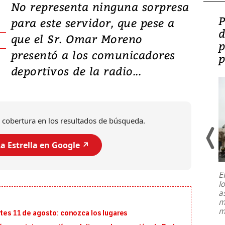
No representa ninguna sorpresa
Video: Lula lanza su
P
para este servidor, que pese a
candidatura con
d
que el Sr. Omar Moreno
promesas de inversión
p
presentó a los comunicadores
en defensa, educación y
p
deportivos de la radio...
tierras raras
 cobertura en los resultados de búsqueda.
a Estrella en Google ↗️
E
l
Entre recuerdos y escuetas
a
referencias hacia sus adversarios, el
m
presidente de Brasil, Luiz Inácio Lula
m
rtes 11 de agosto: conozca los lugares
da Silva, oficializó este domingo su
candidatura
...