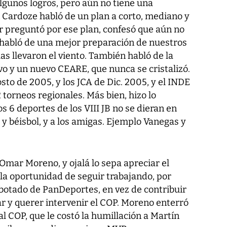
 algunos logros, pero aún no tiene una
n Cardoze habló de un plan a corto, mediano y
r preguntó por ese plan, confesó que aún no
 habló de una mejor preparación de nuestros
las llevaron el viento. También habló de la
o y un nuevo CEARE, que nunca se cristalizó.
sto de 2005, y los JCA de Dic. 2005, y el INDE
 torneos regionales. Más bien, hizo lo
os 6 deportes de los VIII JB no se dieran en
y béisbol, y a los amigas. Ejemplo Vanegas y
 Omar Moreno, y ojalá lo sepa apreciar el
 la oportunidad de seguir trabajando, por
 botado de PanDeportes, en vez de contribuir
ear y querer intervenir el COP. Moreno enterró
al COP, que le costó la humillación a Martín