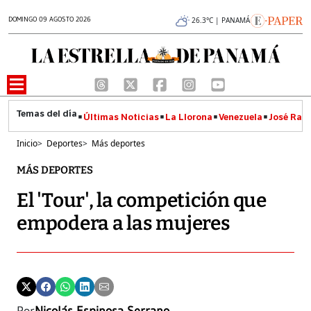
DOMINGO 09 AGOSTO 2026
26.3°C | PANAMÁ
Últimas Noticias
La Llorona
Venezuela
José Raúl
Inicio
>
Deportes
>
Más deportes
MÁS DEPORTES
El 'Tour', la competición que
empodera a las mujeres