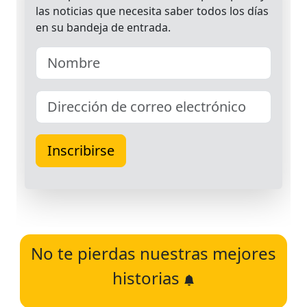
No te pierdas nuestras mejores
historias