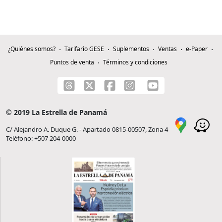
¿Quiénes somos?
Tarifario GESE
Suplementos
Ventas
e-Paper
Puntos de venta
Términos y condiciones
© 2019 La Estrella de Panamá
C/ Alejandro A. Duque G. - Apartado 0815-00507, Zona 4
Teléfono: +507 204-0000