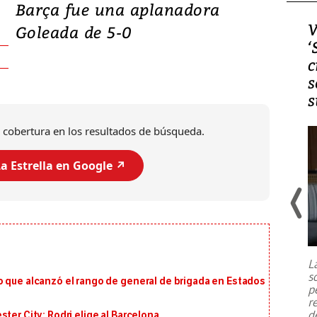
Barça fue una aplanadora
Video, Japón: Terremoto
V
Goleada de 5-0
deja heridos y graves
‘
daños en Kumamoto
c
s
s
 cobertura en los resultados de búsqueda.
a Estrella en Google ↗️
Un fuerte terremoto de magnitud
7,1 se registró este martes 28 de
julio en la prefectura de Kumamoto,
L
al sur de Japón, provocando una
s
emergencia de gran
...
o que alcanzó el rango de general de brigada en Estados
p
r
d
ter City: Rodri elige al Barcelona