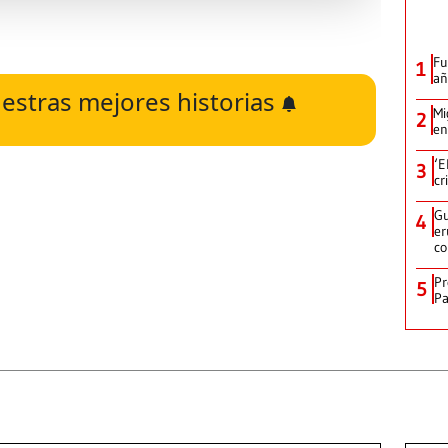
Fu
1
añ
estras mejores historias
Mi
2
en
‘E
3
cr
Gu
4
er
c
Pr
5
Pa