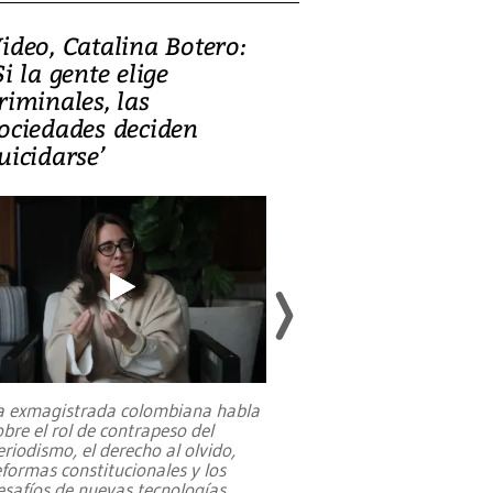
ideo, Catalina Botero:
Video: Lula la
Si la gente elige
candidatura 
riminales, las
promesas de i
ociedades deciden
en defensa, ed
uicidarse’
tierras raras
a exmagistrada colombiana habla
Entre recuerdos y es
obre el rol de contrapeso del
referencias hacia sus
eriodismo, el derecho al olvido,
presidente de Brasil,
eformas constitucionales y los
da Silva, oficializó 
esafíos de nuevas tecnologías
...
candidatura
...