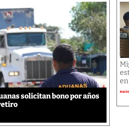
Mi
es
en
NACI
uanas solicitan bono por años
retiro