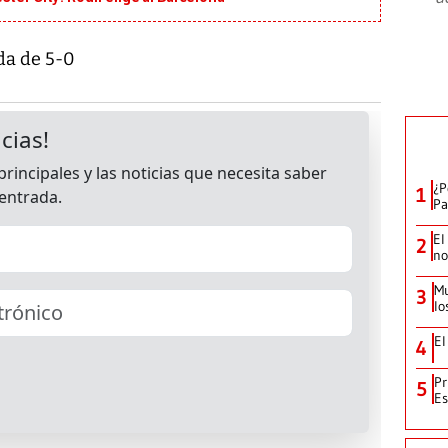
da de 5-0
¿P
1
Pa
El
2
no
Mu
3
lo
El
4
Pr
5
Es