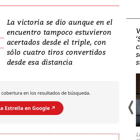
La victoria se dio aunque en el
Video, Japón: Terremoto
V
encuentro tampoco estuvieron
deja heridos y graves
‘
acertados desde el triple, con
daños en Kumamoto
c
sólo cuatro tiros convertidos
s
desde esa distancia
s
 cobertura en los resultados de búsqueda.
a Estrella en Google ↗️
Un fuerte terremoto de magnitud
7,1 se registró este martes 28 de
julio en la prefectura de Kumamoto,
L
al sur de Japón, provocando una
s