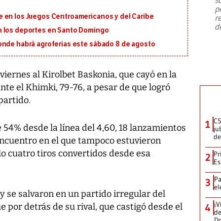
emergencia de gran
...
p
 en los Juegos Centroamericanos y del Caribe
r
d
n los deportes en Santo Domingo
onde habrá agroferias este sábado 8 de agosto
viernes al Kirolbet Baskonia, que cayó en la
nte el Khimki, 79-76, a pesar de que logró
partido.
CS
1
 54% desde la línea del 4,60, 18 lanzamientos
ju
de
encuentro en el que tampoco estuvieron
ólo cuatro tiros convertidos desde esa
Pr
2
Es
Pa
3
el
y se salvaron en un partido irregular del
¡V
 por detrás de su rival, que castigó desde el
4
de
D