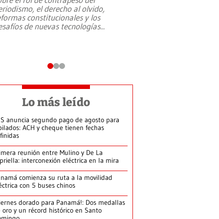
eriodismo, el derecho al olvido,
presidente de Brasil,
eformas constitucionales y los
da Silva, oficializó 
esafíos de nuevas tecnologías
...
candidatura
...
Lo más leído
S anuncia segundo pago de agosto para
bilados: ACH y cheque tienen fechas
finidas
imera reunión entre Mulino y De La
priella: interconexión eléctrica en la mira
namá comienza su ruta a la movilidad
éctrica con 5 buses chinos
iernes dorado para Panamá!: Dos medallas
 oro y un récord histórico en Santo
omingo