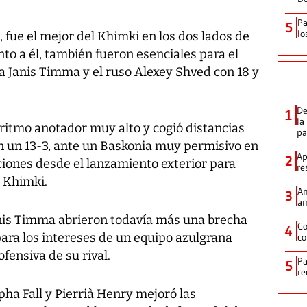
Pa
5
lo
, fue el mejor del Khimki en los dos lados de
unto a él, también fueron esenciales para el
a Janis Timma y el ruso Alexey Shved con 18 y
De
1
la
ritmo anotador muy alto y cogió distancias
p
n un 13-3, ante un Baskonia muy permisivo en
Ap
2
iones desde el lanzamiento exterior para
re
 Khimki.
Am
3
am
nis Timma abrieron todavía más una brecha
Co
4
ra los intereses de un equipo azulgrana
co
fensiva de su rival.
Pa
5
re
pha Fall y Pierrià Henry mejoró las