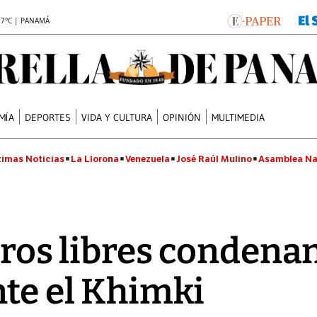
.7°C | PANAMÁ
MÍA
DEPORTES
VIDA Y CULTURA
OPINIÓN
MULTIMEDIA
timas Noticias
La Llorona
Venezuela
José Raúl Mulino
Asamblea Na
iros libres condenan
te el Khimki