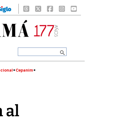
cional
Cepanim
 al