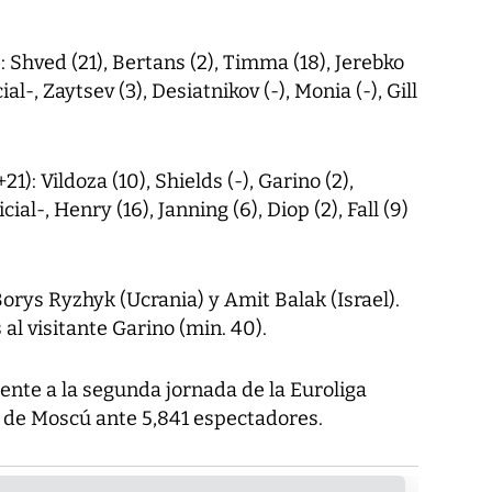
 Shved (21), Bertans (2), Timma (18), Jerebko
ial-, Zaytsev (3), Desiatnikov (-), Monia (-), Gill
1): Vildoza (10), Shields (-), Garino (2),
cial-, Henry (16), Janning (6), Diop (2), Fall (9)
Borys Ryzhyk (Ucrania) y Amit Balak (Israel).
al visitante Garino (min. 40).
ente a la segunda jornada de la Euroliga
 de Moscú ante 5,841 espectadores.