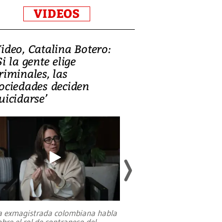
VIDEOS
ideo, Catalina Botero:
Video: Lula la
Si la gente elige
candidatura 
riminales, las
promesas de i
ociedades deciden
en defensa, ed
uicidarse’
tierras raras
a exmagistrada colombiana habla
Entre recuerdos y es
obre el rol de contrapeso del
referencias hacia sus