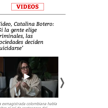
VIDEOS
ideo, Catalina Botero:
Video: Lula la
Si la gente elige
candidatura 
riminales, las
promesas de i
ociedades deciden
en defensa, ed
uicidarse’
tierras raras
a exmagistrada colombiana habla
Entre recuerdos y es
obre el rol de contrapeso del
referencias hacia sus