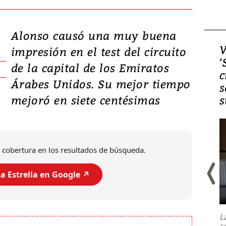
Alonso causó una muy buena
Video, Japón: Terremoto
V
impresión en el test del circuito
deja heridos y graves
‘
de la capital de los Emiratos
daños en Kumamoto
c
Árabes Unidos. Su mejor tiempo
s
mejoró en siete centésimas
s
 cobertura en los resultados de búsqueda.
a Estrella en Google ↗️
Un fuerte terremoto de magnitud
7,1 se registró este martes 28 de
julio en la prefectura de Kumamoto,
L
al sur de Japón, provocando una
s