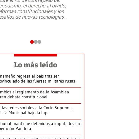
eriodismo, el derecho al olvido,
presidente de Brasil,
eformas constitucionales y los
da Silva, oficializó 
esafíos de nuevas tecnologías
...
candidatura
...
Lo más leído
nameño regresa al país tras ser
svinculado de las fuerzas militares rusas
mbios al reglamento de la Asamblea
ren debate constitucional
 las redes sociales a la Corte Suprema,
licía Municipal bajo la lupa
ibunal mantiene detenidos a imputados en
eración Pandora