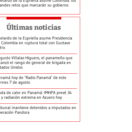
elardo de la Espriella asume Colombia: los
andes retos que marcarán su gobierno
Últimas noticias
elardo de la Espriella asume Presidencia
 Colombia en ruptura total con Gustavo
tro
gusto Villalaz-Higuero, el panameño que
canzó el rango de general de brigada en
tados Unidos
namá hoy de ‘Radio Panamá’ de este
ernes 7 de agosto
da de calor en Panamá: IMHPA prevé 34
 y radiación extrema en Azuero hoy
ibunal mantiene detenidos a imputados en
eración Pandora