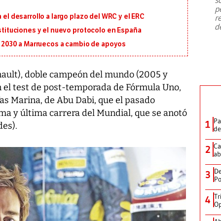
emergencia de gran
...
p
 el desarrollo a largo plazo del WRC y el ERC
r
d
ustituciones y el nuevo protocolo en España
al 2030 a Marruecos a cambio de apoyos
nault), doble campeón del mundo (2005 y
 el test de post-temporada de Fórmula Uno,
 Yas Marina, de Abu Dabi, que el pasado
a y última carrera del Mundial, que se anotó
Pa
1
des).
de
Ca
2
ab
De
3
Po
Tr
4
Op