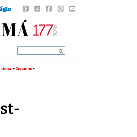
cional
Cepanim
ost-