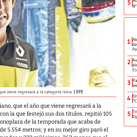
Ab
5
gr
Ab
1
de
Pe
Au
2
al
Es
Pa
3
vi
e viene regresará a la categoría reina.
EFE
On
4
°C
no, que el año que viene regresará a la
Tr
5
on la que festejó sus dos títulos, repitió 105
Op
monoplaza de la temporada que acaba de
 de 5.554 metros; y en su mejor giro paró el