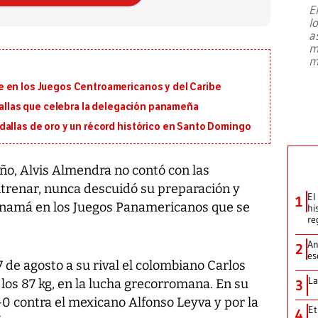
E
l
Entre recuerdos y escuetas
a
referencias hacia sus adversarios, el
m
presidente de Brasil, Luiz Inácio Lula
m
da Silva, oficializó este domingo su
candidatura
...
 en los Juegos Centroamericanos y del Caribe
edallas que celebra la delegación panameña
dallas de oro y un récord histórico en Santo Domingo
o, Alvis Almendra no contó con las
trenar, nunca descuidó su preparación y
El
1
anamá en los Juegos Panamericanos que se
hi
re
An
2
es
de agosto a su rival el colombiano Carlos
La
 los 87 kg, en la lucha grecorromana. En su
3
-0 contra el mexicano Alfonso Leyva y por la
Et
4