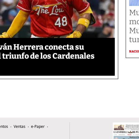
Mu
mo
Mu
tu
ván Herrera conecta su
NACI
l triunfo de los Cardenales
ntos
Ventas
e-Paper