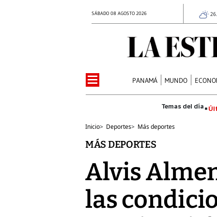
SÁBADO 08 AGOSTO 2026
26
PANAMÁ
MUNDO
ECONO
Úl
Inicio
>
Deportes
>
Más deportes
MÁS DEPORTES
Alvis Almen
las condici