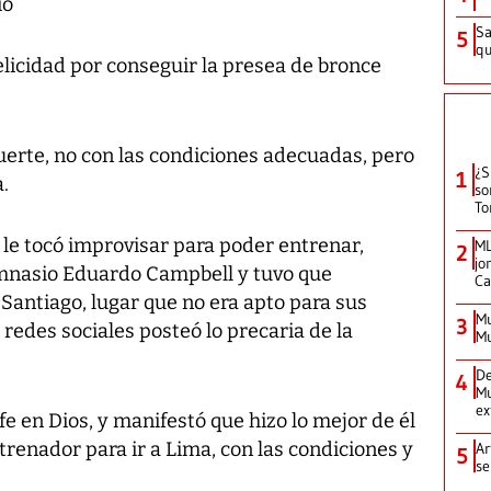
io
Sa
5
qu
elicidad por conseguir la presea de bronce
fuerte, no con las condiciones adecuadas, pero
¿S
1
.
so
To
 le tocó improvisar para poder entrenar,
ML
2
jo
imnasio Eduardo Campbell y tuvo que
Ca
Santiago, lugar que no era apto para sus
Mu
3
redes sociales posteó lo precaria de la
Mu
De
4
Mu
ex
e en Dios, y manifestó que hizo lo mejor de él
trenador para ir a Lima, con las condiciones y
Ar
5
se