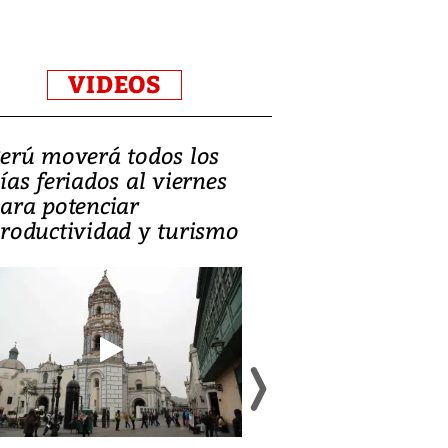
VIDEOS
erú moverá todos los
Video, Catalin
ías feriados al viernes
‘Si la gente el
ara potenciar
criminales, la
roductividad y turismo
sociedades de
suicidarse’