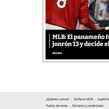
MLB: El panameño I
jonrón 13 y decide e
BÉISBOL
¿Quiénes somos?
Tarifario GESE
Supleme
Puntos de venta
Términos y condiciones