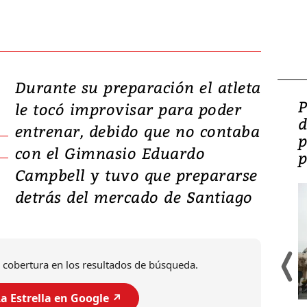
Durante su preparación el atleta
Video: Lula lanza su
P
le tocó improvisar para poder
candidatura con
d
entrenar, debido que no contaba
promesas de inversión
p
con el Gimnasio Eduardo
en defensa, educación y
p
Campbell y tuvo que prepararse
tierras raras
detrás del mercado de Santiago
 cobertura en los resultados de búsqueda.
a Estrella en Google ↗️