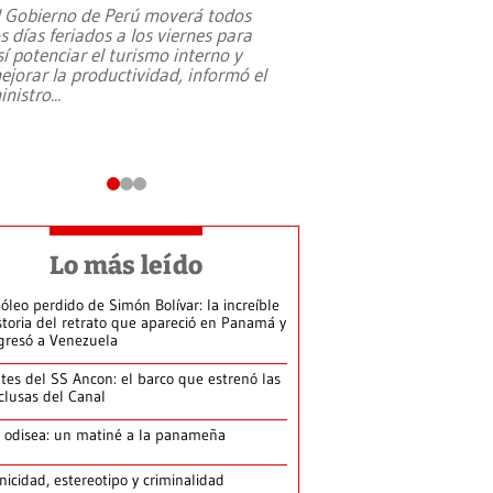
l Gobierno de Perú moverá todos
os días feriados a los viernes para
La exmagistrada co
sí potenciar el turismo interno y
sobre el rol de contr
ejorar la productividad, informó el
periodismo, el derech
inistro
...
reformas constitucio
desafíos de nuevas t
Lo más leído
 óleo perdido de Simón Bolívar: la increíble
storia del retrato que apareció en Panamá y
gresó a Venezuela
tes del SS Ancon: el barco que estrenó las
clusas del Canal
 odisea: un matiné a la panameña
nicidad, estereotipo y criminalidad