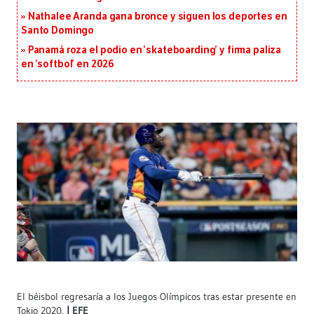
Nathalee Aranda gana bronce y siguen los deportes en
Santo Domingo
Panamá roza el podio en ‘skateboarding’ y firma paliza
en ‘softbol’ en 2026
El béisbol regresaría a los Juegos Olímpicos tras estar presente en
Tokio 2020.
EFE