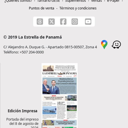
¿Quiénes somos?
Tarifario GESE
Suplementos
Ventas
e-Paper
Puntos de venta
Términos y condiciones
© 2019 La Estrella de Panamá
C/ Alejandro A. Duque G. - Apartado 0815-00507, Zona 4
Teléfono: +507 204-0000
Edición Impresa
Portada del impreso
del 8 de agosto de
2026