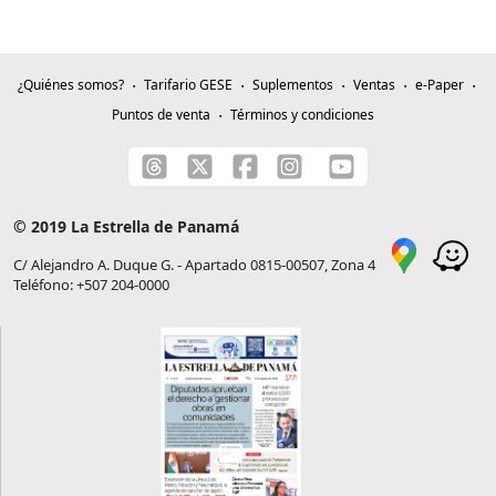
¿Quiénes somos?
Tarifario GESE
Suplementos
Ventas
e-Paper
Puntos de venta
Términos y condiciones
© 2019 La Estrella de Panamá
C/ Alejandro A. Duque G. - Apartado 0815-00507, Zona 4
Teléfono: +507 204-0000