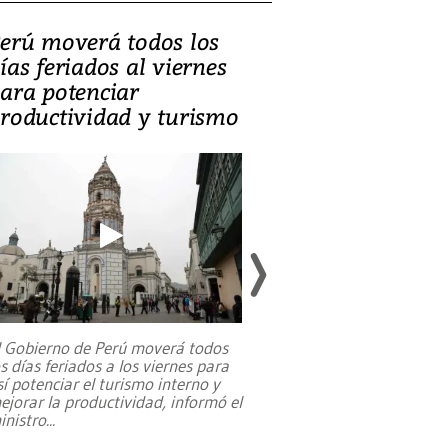
erú moverá todos los
Video, Catalin
ías feriados al viernes
‘Si la gente el
ara potenciar
criminales, la
roductividad y turismo
sociedades de
suicidarse’
l Gobierno de Perú moverá todos
os días feriados a los viernes para
La exmagistrada co
sí potenciar el turismo interno y
sobre el rol de contr
ejorar la productividad, informó el
periodismo, el derech
inistro
...
reformas constitucio
desafíos de nuevas t