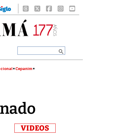
cional
Cepanim
inado
VIDEOS