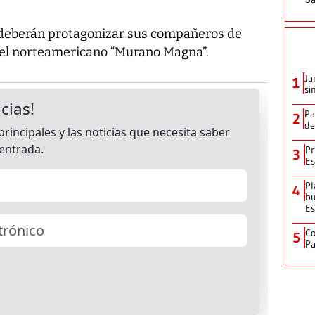
a deberán protagonizar sus compañeros de
y el norteamericano “Murano Magna”.
Ja
1
si
Pa
2
de
Pr
3
Es
Pl
4
bu
Es
Co
5
Pa