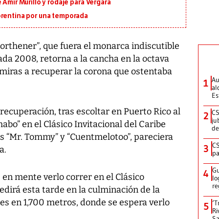
 Amir Murillo y rodaje para Vergara
orentina por una temporada
orthener”, que fuera el monarca indiscutible
ada 2008, retorna a la cancha en la octava
n miras a recuperar la corona que ostentaba
Au
1
al
Es
recuperación, tras escoltar en Puerto Rico al
CS
2
ju
bo” en el Clásico Invitacional del Caribe
de
es “Mr. Tommy” y “Cuentmelotoo”, pareciera
CS
3
a.
pa
Gu
4
 en mente verlo correr en el Clásico
lo
re
edirá esta tarde en la culminación de la
vales en 1,700 metros, donde se espera verlo
‘T
5
Ri
Sa