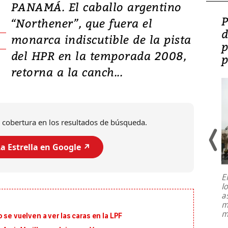
PANAMÁ. El caballo argentino
Video: Lula lanza su
P
“Northener”, que fuera el
candidatura con
d
monarca indiscutible de la pista
promesas de inversión
p
del HPR en la temporada 2008,
en defensa, educación y
p
retorna a la canch...
tierras raras
 cobertura en los resultados de búsqueda.
a Estrella en Google ↗️
E
l
Entre recuerdos y escuetas
a
referencias hacia sus adversarios, el
m
presidente de Brasil, Luiz Inácio Lula
m
 se vuelven a ver las caras en la LPF
da Silva, oficializó este domingo su
candidatura
...