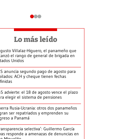
Lo más leído
gusto Villalaz-Higuero, el panameño que
canzó el rango de general de brigada en
tados Unidos
S anuncia segundo pago de agosto para
bilados: ACH y cheque tienen fechas
finidas
S advierte: el 18 de agosto vence el plazo
ra elegir el sistema de pensiones
erra Rusia-Ucrania: otros dos panameños
gran ser repatriados y emprenden su
greso a Panamá
ransparencia selectiva’: Guillermo García
vas responde a amenazas de denuncias en
n Miguelito