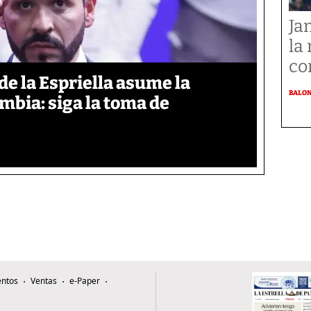
Ja
la
co
de la Espriella asume la
BALO
mbia: siga la toma de
ntos
Ventas
e-Paper