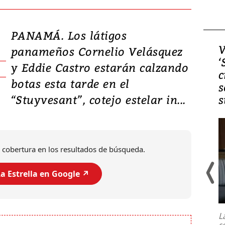
PANAMÁ. Los látigos
Video, Japón: Terremoto
V
panameños Cornelio Velásquez
deja heridos y graves
‘
y Eddie Castro estarán calzando
daños en Kumamoto
c
botas esta tarde en el
s
“Stuyvesant”, cotejo estelar in...
s
 cobertura en los resultados de búsqueda.
a Estrella en Google ↗️
Un fuerte terremoto de magnitud
7,1 se registró este martes 28 de
julio en la prefectura de Kumamoto,
L
al sur de Japón, provocando una
s