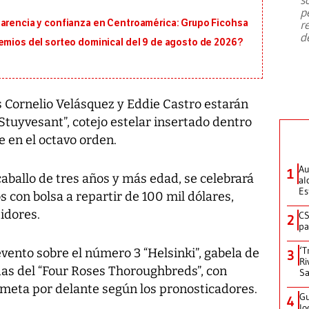
emergencia de gran
...
p
parencia y confianza en Centroamérica: Grupo Ficohsa
r
d
emios del sorteo dominical del 9 de agosto de 2026?
Cornelio Velásquez y Eddie Castro estarán
“Stuyvesant”, cotejo estelar insertado dentro
 en el octavo orden.
Au
1
aballo de tres años y más edad, se celebrará
al
Es
 con bolsa a repartir de 100 mil dólares,
idores.
CS
2
pa
‘T
evento sobre el número 3 “Helsinki”, gabela de
3
Ri
das del “Four Roses Thoroughbreds”, con
Sa
 meta por delante según los pronosticadores.
Gu
4
lo