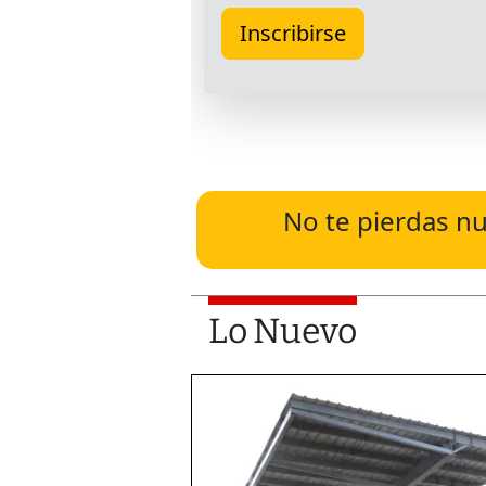
No te pierdas nu
Lo Nuevo