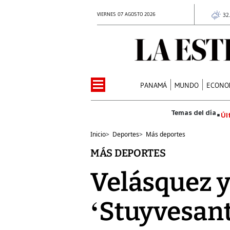
VIERNES 07 AGOSTO 2026
32
PANAMÁ
MUNDO
ECONO
Úl
Inicio
>
Deportes
>
Más deportes
MÁS DEPORTES
Velásquez y
‘Stuyvesan