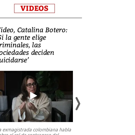
VIDEOS
ideo, Catalina Botero:
Video: Lula la
Si la gente elige
candidatura 
riminales, las
promesas de i
ociedades deciden
en defensa, ed
uicidarse’
tierras raras
a exmagistrada colombiana habla
Entre recuerdos y es
obre el rol de contrapeso del
referencias hacia sus