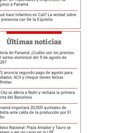
greso a Panamá
ué hace Infantino en Cali? La verdad sobre
 presencia con De la Espriella
Últimas noticias
tería de Panamá: ¿Cuáles son los premios
l sorteo dominical del 9 de agosto de
26?
S anuncia segundo pago de agosto para
bilados: ACH y cheque tienen fechas
finidas
 City se aferra a Rodri y rechaza la primera
erta del Barcelona
namá importará 20,000 quintales de
bolla ante caída de la producción por El
iño
ásico Nacional: Plaza Amador y Tauro se
elven a ver las caras en la LPF