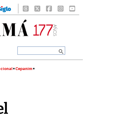
cional
Cepanim
el