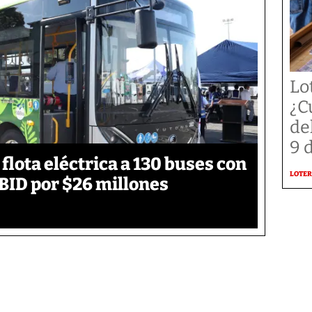
Lo
¿C
de
9 
flota eléctrica a 130 buses con
LOTER
BID por $26 millones