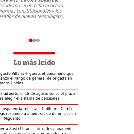
eriodismo, el derecho al olvido,
presidente de Brasil,
eformas constitucionales y los
da Silva, oficializó 
esafíos de nuevas tecnologías
...
candidatura
...
Lo más leído
gusto Villalaz-Higuero, el panameño que
canzó el rango de general de brigada en
tados Unidos
S advierte: el 18 de agosto vence el plazo
ra elegir el sistema de pensiones
ransparencia selectiva’: Guillermo García
vas responde a amenazas de denuncias en
n Miguelito
erra Rusia-Ucrania: otros dos panameños
gran ser repatriados y emprenden su