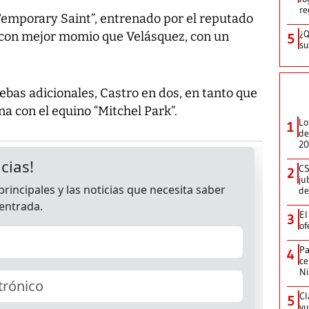
re
Temporary Saint”, entrenado por el reputado
¿Q
 con mejor momio que Velásquez, con un
5
su
bas adicionales, Castro en dos, en tanto que
na con el equino “Mitchel Park”.
Lo
1
de
20
CS
2
ju
de
El
3
of
Pa
4
ce
N
Cl
5
vu