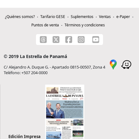
¿Quiénes somos?
Tarifario GESE
Suplementos
Ventas
e-Paper
Puntos de venta
Términos y condiciones
© 2019 La Estrella de Panamá
C/ Alejandro A. Duque G. - Apartado 0815-00507, Zona 4
Teléfono: +507 204-0000
Edición Impresa