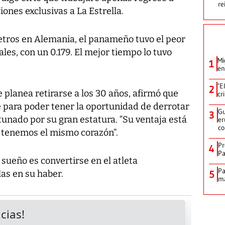
re
ones exclusivas a La Estrella.
metros en Alemania, el panameño tuvo el peor
les, con un 0.179. El mejor tiempo lo tuvo
Mi
1
en
‘E
2
e planea retirarse a los 30 años, afirmó que
cr
para poder tener la oportunidad de derrotar
Gu
3
rtunado por su gran estatura. “Su ventaja está
er
c
o tenemos el mismo corazón”.
Pr
4
Pa
ueño es convertirse en el atleta
Pa
as en su haber.
5
ma