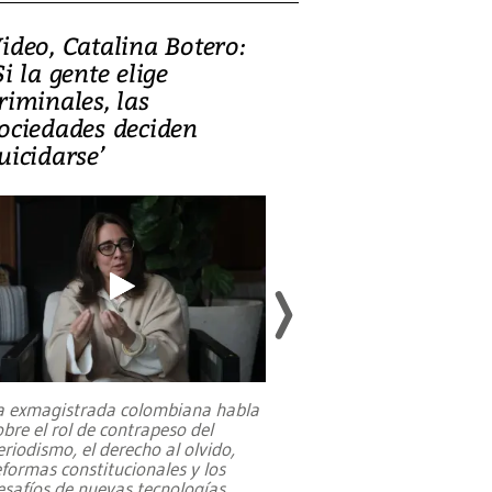
ideo, Catalina Botero:
Video: Lula la
Si la gente elige
candidatura 
riminales, las
promesas de i
ociedades deciden
en defensa, ed
uicidarse’
tierras raras
a exmagistrada colombiana habla
Entre recuerdos y es
obre el rol de contrapeso del
referencias hacia sus
eriodismo, el derecho al olvido,
presidente de Brasil,
eformas constitucionales y los
da Silva, oficializó 
esafíos de nuevas tecnologías
...
candidatura
...