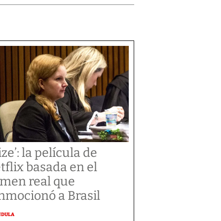
ize’: la película de
tflix basada en el
imen real que
nmocionó a Brasil
NDULA