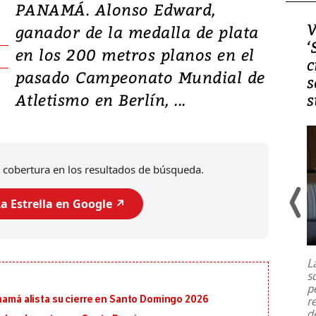
PANAMÁ. Alonso Edward,
Video, Japón: Terremoto
V
ganador de la medalla de plata
deja heridos y graves
‘
en los 200 metros planos en el
daños en Kumamoto
c
pasado Campeonato Mundial de
s
Atletismo en Berlín, ...
s
 cobertura en los resultados de búsqueda.
a Estrella en Google ↗️
Un fuerte terremoto de magnitud
7,1 se registró este martes 28 de
julio en la prefectura de Kumamoto,
L
al sur de Japón, provocando una
s
emergencia de gran
...
p
anamá alista su cierre en Santo Domingo 2026
r
d