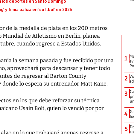
n los deportes en Santo Domingo
’ y firma paliza en ‘softbol’ en 2026
 de la medalla de plata en los 200 metros
 Mundial de Atletismo en Berlín, planea
tubre, cuando regrese a Estados Unidos.
Ma
1
emania la semana pasada y fue recibido por una
ev
Po
ino, aprovechará para descansar y tener todo
 antes de regresar al Barton County
Ví
2
ad
y donde lo espera su entrenador Matt Kane.
Ca
3
pr
os en los que debe reforzar su técnica
un
aicano Usain Bolt, quien lo venció por por
Ga
4
lo
Do
5
co
 algo en lo que trabajaré apenas regrese a