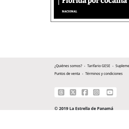
Florida por cocaína
NACIONAL
¿Quiénes somos?
Tarifario GESE
Supleme
Puntos de venta
Términos y condiciones
© 2019 La Estrella de Panamá
C/ Alejandro A. Duque G. - Apartado 0815-0
Teléfono: +507 204-0000