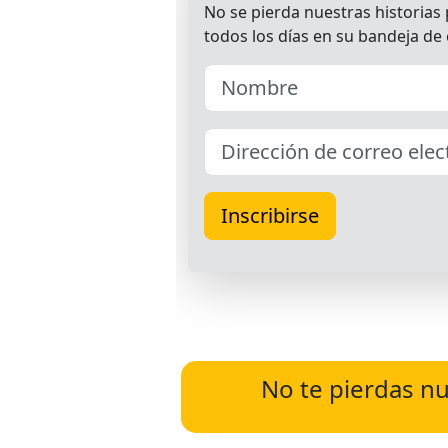
No te pierdas nu