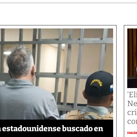
‘El
Ne
cr
co
a estadounidense buscado en
FARÁ