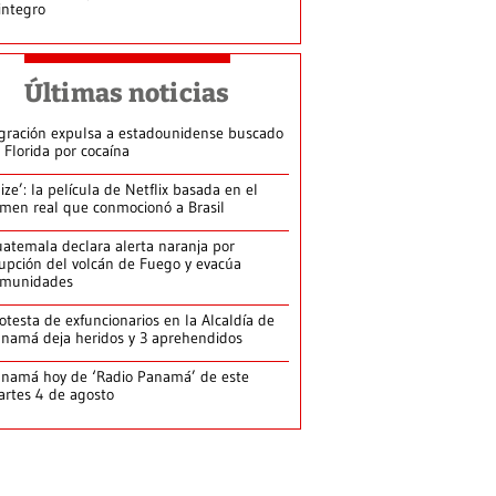
integro
Últimas noticias
gración expulsa a estadounidense buscado
 Florida por cocaína
lize’: la película de Netflix basada en el
imen real que conmocionó a Brasil
atemala declara alerta naranja por
upción del volcán de Fuego y evacúa
omunidades
otesta de exfuncionarios en la Alcaldía de
namá deja heridos y 3 aprehendidos
namá hoy de ‘Radio Panamá’ de este
rtes 4 de agosto