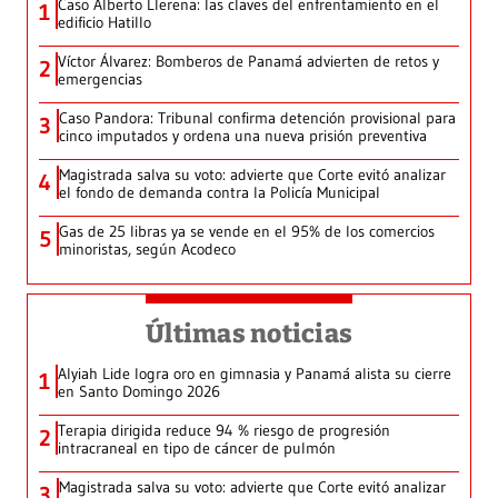
Caso Alberto Llerena: las claves del enfrentamiento en el
1
edificio Hatillo
Víctor Álvarez: Bomberos de Panamá advierten de retos y
2
emergencias
Caso Pandora: Tribunal confirma detención provisional para
3
cinco imputados y ordena una nueva prisión preventiva
Magistrada salva su voto: advierte que Corte evitó analizar
4
el fondo de demanda contra la Policía Municipal
Gas de 25 libras ya se vende en el 95% de los comercios
5
minoristas, según Acodeco
Últimas noticias
Alyiah Lide logra oro en gimnasia y Panamá alista su cierre
1
en Santo Domingo 2026
Terapia dirigida reduce 94 % riesgo de progresión
2
intracraneal en tipo de cáncer de pulmón
Magistrada salva su voto: advierte que Corte evitó analizar
3