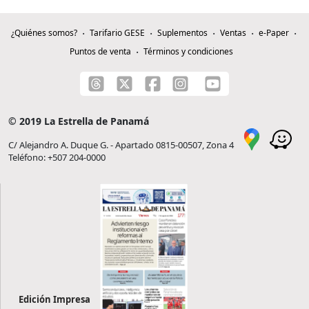
¿Quiénes somos?
Tarifario GESE
Suplementos
Ventas
e-Paper
Puntos de venta
Términos y condiciones
© 2019 La Estrella de Panamá
C/ Alejandro A. Duque G. - Apartado 0815-00507, Zona 4
Teléfono: +507 204-0000
Edición Impresa