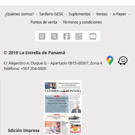
¿Quiénes somos?
Tarifario GESE
Suplementos
Ventas
e-Paper
Puntos de venta
Términos y condiciones
© 2019 La Estrella de Panamá
C/ Alejandro A. Duque G. - Apartado 0815-00507, Zona 4
Teléfono: +507 204-0000
Edición Impresa