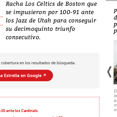
Racha Los Celtics de Boston que
Video: Lula lanza su
P
se impusieron por 100-91 ante
candidatura con
d
los Jazz de Utah para conseguir
promesas de inversión
p
su decimoquinto triunfo
en defensa, educación y
p
consecutivo.
tierras raras
 cobertura en los resultados de búsqueda.
a Estrella en Google ↗️
E
l
Entre recuerdos y escuetas
a
referencias hacia sus adversarios, el
m
presidente de Brasil, Luiz Inácio Lula
m
-30 ante los Cardinals
da Silva, oficializó este domingo su
candidatura
...