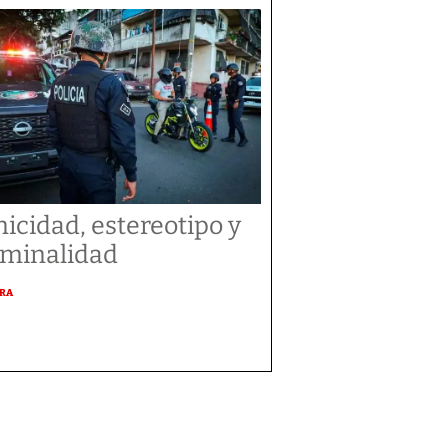
nicidad, estereotipo y
iminalidad
URA