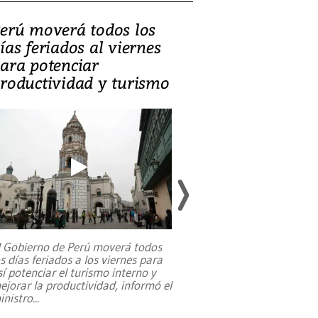
erú moverá todos los
Video, Catalin
ías feriados al viernes
‘Si la gente el
ara potenciar
criminales, la
roductividad y turismo
sociedades de
suicidarse’
l Gobierno de Perú moverá todos
os días feriados a los viernes para
La exmagistrada co
sí potenciar el turismo interno y
sobre el rol de contr
ejorar la productividad, informó el
periodismo, el derech
inistro
...
reformas constitucio
desafíos de nuevas t