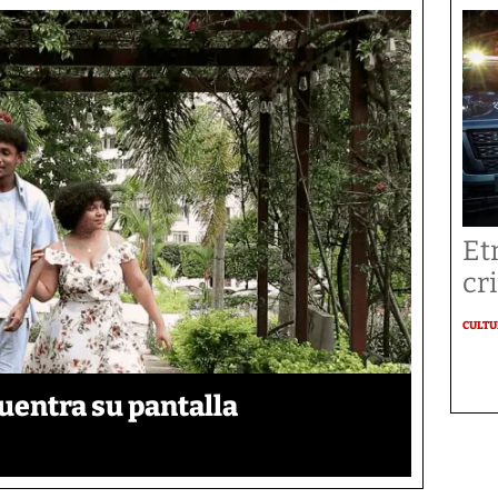
Et
cr
CULT
uentra su pantalla​