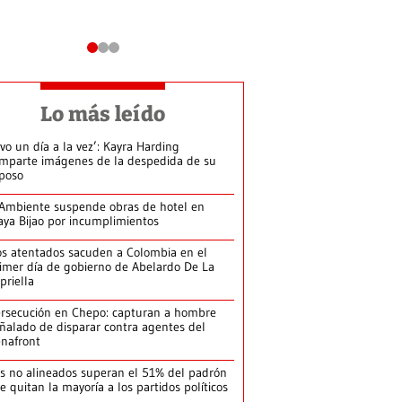
Lo más leído
ivo un día a la vez’: Kayra Harding
mparte imágenes de la despedida de su
poso
Ambiente suspende obras de hotel en
aya Bijao por incumplimientos
s atentados sacuden a Colombia en el
imer día de gobierno de Abelardo De La
priella
rsecución en Chepo: capturan a hombre
ñalado de disparar contra agentes del
nafront
s no alineados superan el 51% del padrón
le quitan la mayoría a los partidos políticos