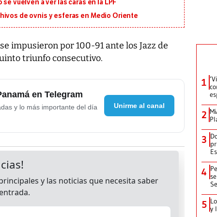
 se vuelven a ver las caras en la LPF
hivos de ovnis y esferas en Medio Oriente
se impusieron por 100-91 ante los Jazz de
into triunfo consecutivo.
‘V
1
co
 Panamá en Telegram
es
Unirme al canal
adas y lo más importante del día
Mi
2
Pl
Do
3
pr
Es
Pe
4
se
Se
Lo
5
y 