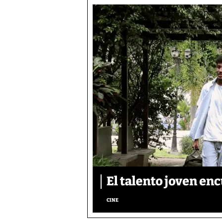
El talento joven enc
CINE