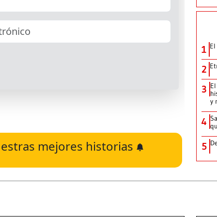
El
1
Et
2
El
3
hi
y 
Sa
4
qu
estras mejores historias
De
5