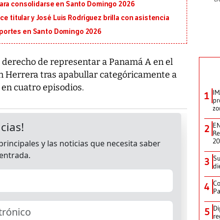
para consolidarse en Santo Domingo 2026
e titular y José Luis Rodríguez brilla con asistencia
portes en Santo Domingo 2026
el derecho de representar a Panamá A en el
 Herrera tras apabullar categóricamente a
 en cuatro episodios.
IM
1
pr
zo
EN
2
Re
2
Su
3
di
Co
4
Pa
Di
5
re