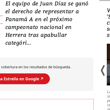
El equipo de Juan Díaz se ganó
Video, Japón: Terremoto
V
el derecho de representar a
deja heridos y graves
‘
Panamá A en el próximo
daños en Kumamoto
c
campeonato nacional en
s
Herrera tras apabullar
s
categóri...
 cobertura en los resultados de búsqueda.
a Estrella en Google ↗️
Un fuerte terremoto de magnitud
7,1 se registró este martes 28 de
julio en la prefectura de Kumamoto,
L
al sur de Japón, provocando una
s
emergencia de gran
...
p
r
d