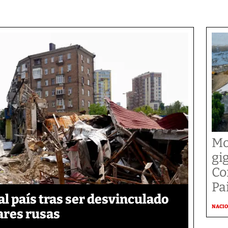
Mo
gi
Co
Pai
 país tras ser desvinculado
NACI
tares rusas