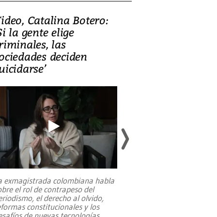
ideo, Catalina Botero:
Video: Lula la
Si la gente elige
candidatura 
riminales, las
promesas de i
ociedades deciden
en defensa, ed
uicidarse’
tierras raras
a exmagistrada colombiana habla
Entre recuerdos y es
obre el rol de contrapeso del
referencias hacia sus
eriodismo, el derecho al olvido,
presidente de Brasil,
eformas constitucionales y los
da Silva, oficializó 
esafíos de nuevas tecnologías
...
candidatura
...