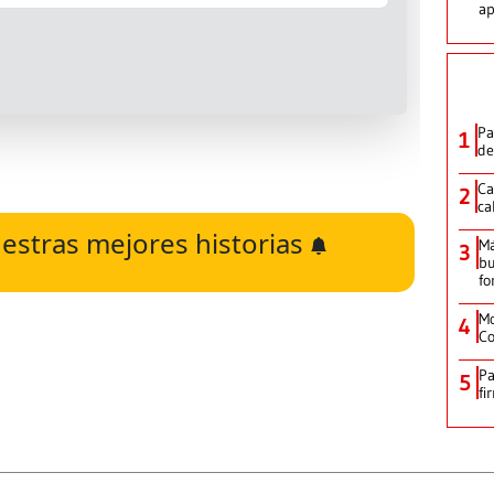
ap
Pa
1
de
Ca
2
ca
estras mejores historias
M
3
bu
fo
Mo
4
Co
Pa
5
fi