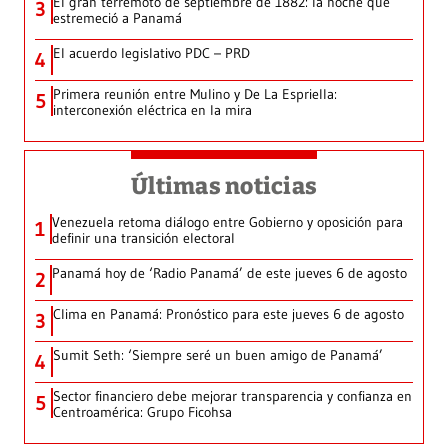
El gran terremoto de septiembre de 1882: la noche que
3
estremeció a Panamá
El acuerdo legislativo PDC – PRD
4
Primera reunión entre Mulino y De La Espriella:
5
interconexión eléctrica en la mira
Últimas noticias
Venezuela retoma diálogo entre Gobierno y oposición para
1
definir una transición electoral
Panamá hoy de ‘Radio Panamá’ de este jueves 6 de agosto
2
Clima en Panamá: Pronóstico para este jueves 6 de agosto
3
Sumit Seth: ‘Siempre seré un buen amigo de Panamá’
4
Sector financiero debe mejorar transparencia y confianza en
5
Centroamérica: Grupo Ficohsa