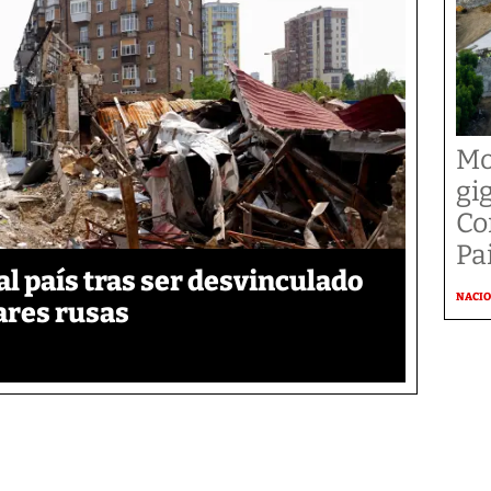
Mo
gi
Co
Pai
 país tras ser desvinculado
NACI
tares rusas