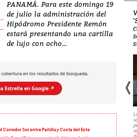
PANAMÁ. Para este domingo 19
Video, Japón: Terremoto
V
de julio la administración del
deja heridos y graves
‘
Hipódromo Presidente Remón
daños en Kumamoto
c
estará presentando una cartilla
s
de lujo con ocho...
s
 cobertura en los resultados de búsqueda.
a Estrella en Google ↗️
Un fuerte terremoto de magnitud
7,1 se registró este martes 28 de
julio en la prefectura de Kumamoto,
L
al sur de Japón, provocando una
s
emergencia de gran
...
p
 Corredor Sur entre Paitilla y Costa del Este
r
d