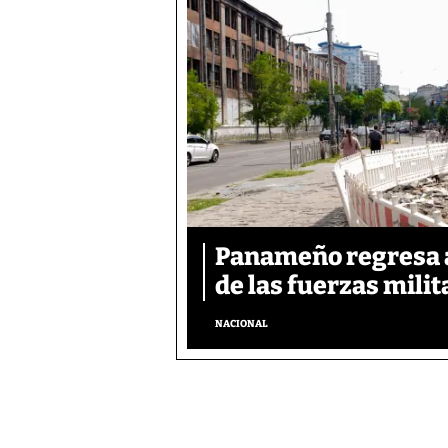
Panameño regresa al
de las fuerzas mili
NACIONAL