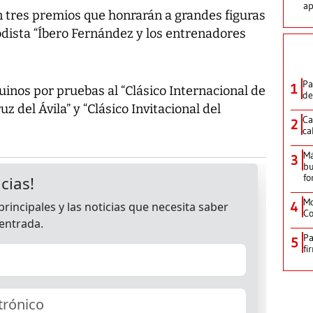
ap
n tres premios que honrarán a grandes figuras
iodista “Íbero Fernández y los entrenadores
Pa
1
uinos por pruebas al “Clásico Internacional de
de
z del Ávila” y “Clásico Invitacional del
Ca
2
ca
M
3
bu
fo
Mo
4
Co
Pa
5
fi