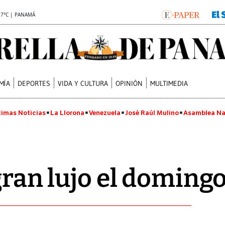
.7°C | PANAMÁ
MÍA
DEPORTES
VIDA Y CULTURA
OPINIÓN
MULTIMEDIA
timas Noticias
La Llorona
Venezuela
José Raúl Mulino
Asamblea Na
gran lujo el doming