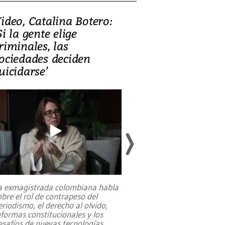
ideo, Catalina Botero:
Video: Lula la
Si la gente elige
candidatura 
riminales, las
promesas de i
ociedades deciden
en defensa, ed
uicidarse’
tierras raras
a exmagistrada colombiana habla
Entre recuerdos y es
obre el rol de contrapeso del
referencias hacia sus
eriodismo, el derecho al olvido,
presidente de Brasil,
eformas constitucionales y los
da Silva, oficializó 
esafíos de nuevas tecnologías
...
candidatura
...