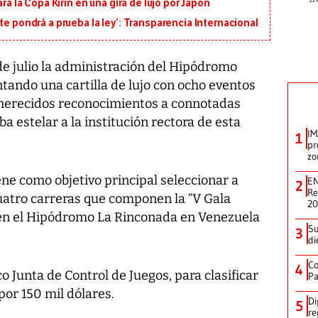
ará la Copa Kirin en una gira de lujo por Japón
te pondrá a prueba la ley’: Transparencia Internacional
e julio la administración del Hipódromo
ando una cartilla de lujo con ocho eventos
merecidos reconocimientos a connotadas
a estelar a la institución rectora de esta
IM
1
pr
zo
ene como objetivo principal seleccionar a
EN
2
Re
uatro carreras que componen la “V Gala
2
 en el Hipódromo La Rinconada en Venezuela
Su
3
di
Co
4
co Junta de Control de Juegos, para clasificar
Pa
por 150 mil dólares.
Di
5
re