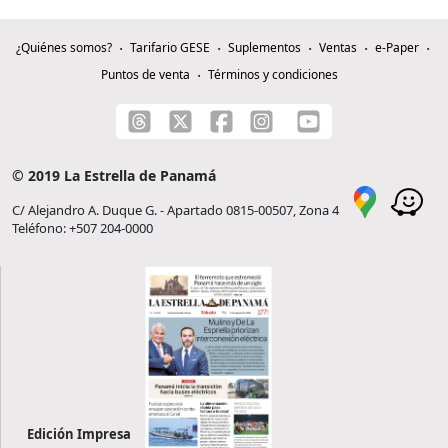
¿Quiénes somos?
Tarifario GESE
Suplementos
Ventas
e-Paper
Puntos de venta
Términos y condiciones
© 2019 La Estrella de Panamá
C/ Alejandro A. Duque G. - Apartado 0815-00507, Zona 4
Teléfono: +507 204-0000
Edición Impresa