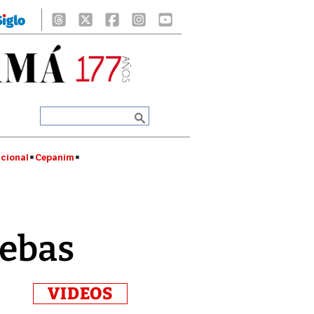
cional
Cepanim
uebas
VIDEOS