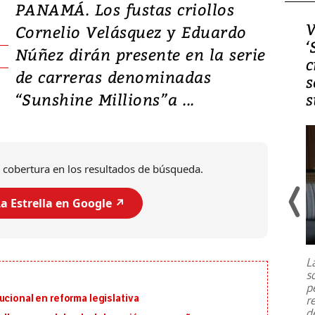
PANAMÁ. Los fustas criollos
Video, Japón: Terremoto
V
Cornelio Velásquez y Eduardo
deja heridos y graves
‘
Núñez dirán presente en la serie
daños en Kumamoto
c
de carreras denominadas
s
“Sunshine Millions”a ...
s
 cobertura en los resultados de búsqueda.
a Estrella en Google ↗️
Un fuerte terremoto de magnitud
7,1 se registró este martes 28 de
julio en la prefectura de Kumamoto,
L
al sur de Japón, provocando una
s
emergencia de gran
...
p
ucional en reforma legislativa
r
d