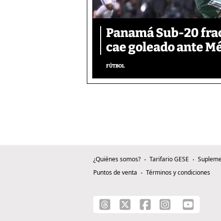
Panamá Sub-20 frac
cae goleado ante M
FÚTBOL
¿Quiénes somos?
Tarifario GESE
Supleme
Puntos de venta
Términos y condiciones