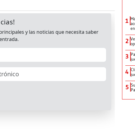
Ma
1
ac
en
Ve
2
op
Pa
3
ju
Cl
4
ju
Su
5
P