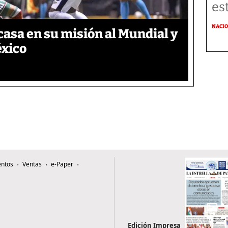
es
NACI
asa en su misión al Mundial y
éxico
ntos
Ventas
e-Paper
Edición Impresa