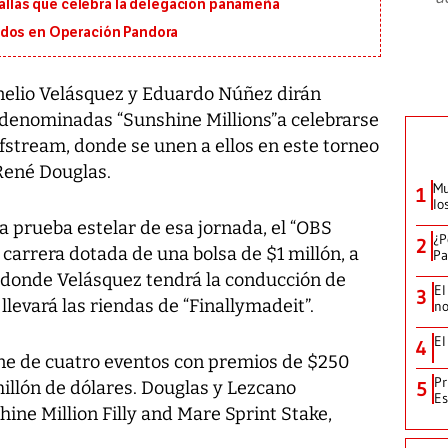
edallas que celebra la delegación panameña
ados en Operación Pandora
nelio Velásquez y Eduardo Núñez dirán
s denominadas “Sunshine Millions”a celebrarse
stream, donde se unen a ellos en este torneo
René Douglas.
Mu
1
lo
a prueba estelar de esa jornada, el “OBS
¿P
2
 carrera dotada de una bolsa de $1 millón, a
Pa
, donde Velásquez tendrá la conducción de
El
3
llevará las riendas de “Finallymadeit”.
no
El
4
ne de cuatro eventos con premios de $250
Pr
millón de dólares. Douglas y Lezcano
5
Es
hine Million Filly and Mare Sprint Stake,