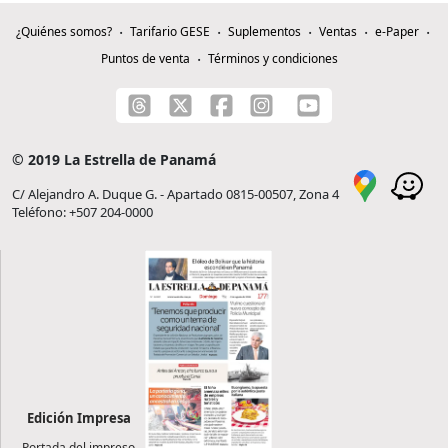
¿Quiénes somos?
Tarifario GESE
Suplementos
Ventas
e-Paper
Puntos de venta
Términos y condiciones
© 2019 La Estrella de Panamá
C/ Alejandro A. Duque G. - Apartado 0815-00507, Zona 4
Teléfono: +507 204-0000
Edición Impresa
Portada del impreso