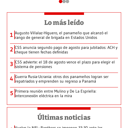
Lo más leído
Augusto Villalaz-Higuero, el panameño que alcanzó el
1
rango de general de brigada en Estados Unidos
CSS anuncia segundo pago de agosto para jubilados: ACH y
2
cheque tienen fechas definidas
CSS advierte: el 18 de agosto vence el plazo para elegir el
3
sistema de pensiones
Guerra Rusia-Ucrania: otros dos panameños logran ser
4
repatriados y emprenden su regreso a Panamá
Primera reunión entre Mulino y De La Espriella:
5
interconexión eléctrica en la mira
Últimas noticias
Vuelve la NFL: Panthers se imponen 33-30 ante los