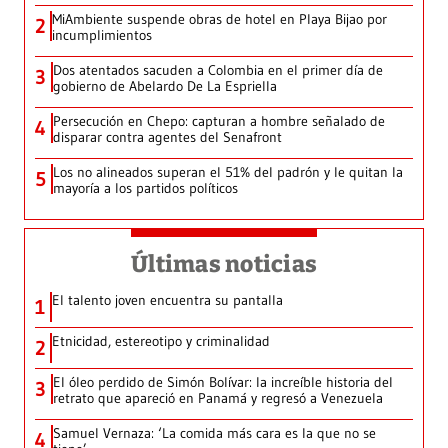
MiAmbiente suspende obras de hotel en Playa Bijao por
2
incumplimientos
Dos atentados sacuden a Colombia en el primer día de
3
gobierno de Abelardo De La Espriella
Persecución en Chepo: capturan a hombre señalado de
4
disparar contra agentes del Senafront
Los no alineados superan el 51% del padrón y le quitan la
5
mayoría a los partidos políticos
Últimas noticias
El talento joven encuentra su pantalla​
1
Etnicidad, estereotipo y criminalidad
2
El óleo perdido de Simón Bolívar: la increíble historia del
3
retrato que apareció en Panamá y regresó a Venezuela
Samuel Vernaza: ‘La comida más cara es la que no se
4