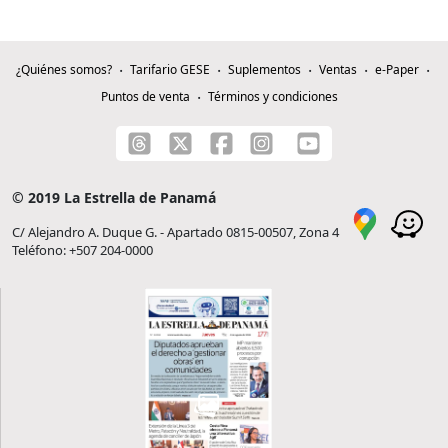
¿Quiénes somos?
Tarifario GESE
Suplementos
Ventas
e-Paper
Puntos de venta
Términos y condiciones
© 2019 La Estrella de Panamá
C/ Alejandro A. Duque G. - Apartado 0815-00507, Zona 4
Teléfono: +507 204-0000