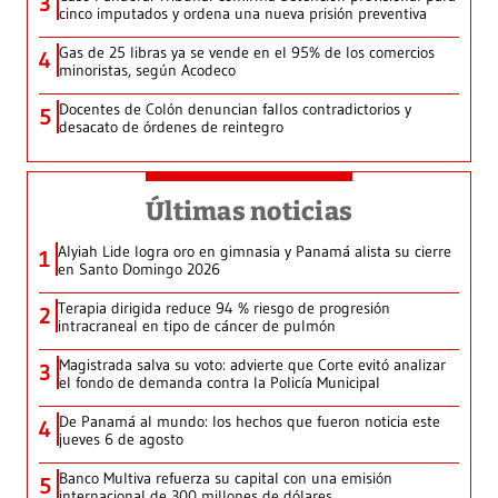
3
cinco imputados y ordena una nueva prisión preventiva
Gas de 25 libras ya se vende en el 95% de los comercios
4
minoristas, según Acodeco
Docentes de Colón denuncian fallos contradictorios y
5
desacato de órdenes de reintegro
Últimas noticias
Alyiah Lide logra oro en gimnasia y Panamá alista su cierre
1
en Santo Domingo 2026
Terapia dirigida reduce 94 % riesgo de progresión
2
intracraneal en tipo de cáncer de pulmón
Magistrada salva su voto: advierte que Corte evitó analizar
3
el fondo de demanda contra la Policía Municipal
De Panamá al mundo: los hechos que fueron noticia este
4
jueves 6 de agosto
Banco Multiva refuerza su capital con una emisión
5
internacional de 300 millones de dólares