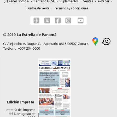
¿Quiénes somos?
Tarifario GESE
Suplementos
Ventas
e-Paper
Puntos de venta
Términos y condiciones
© 2019 La Estrella de Panamá
C/ Alejandro A. Duque G. - Apartado 0815-00507, Zona 4
Teléfono: +507 204-0000
Edición Impresa
Portada del impreso
del 6 de agosto de