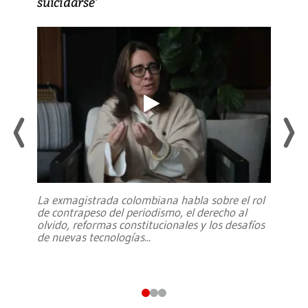
suicidarse’
La exmagistrada colombiana habla sobre el rol
de contrapeso del periodismo, el derecho al
olvido, reformas constitucionales y los desafíos
de nuevas tecnologías
...