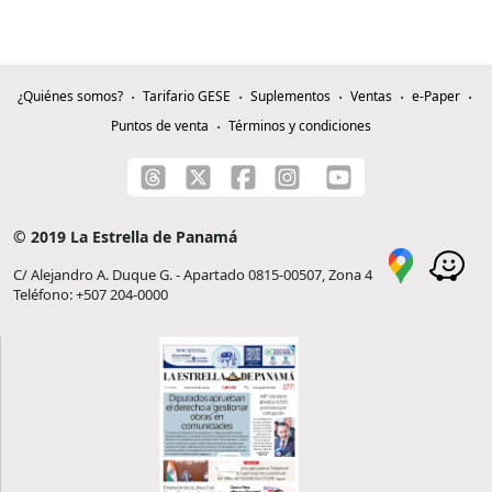
¿Quiénes somos?
Tarifario GESE
Suplementos
Ventas
e-Paper
Puntos de venta
Términos y condiciones
© 2019 La Estrella de Panamá
C/ Alejandro A. Duque G. - Apartado 0815-00507, Zona 4
Teléfono: +507 204-0000