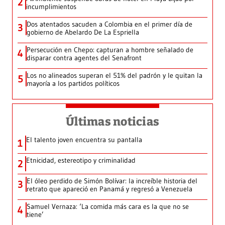
2
incumplimientos
Dos atentados sacuden a Colombia en el primer día de
3
gobierno de Abelardo De La Espriella
Persecución en Chepo: capturan a hombre señalado de
4
disparar contra agentes del Senafront
Los no alineados superan el 51% del padrón y le quitan la
5
mayoría a los partidos políticos
Últimas noticias
El talento joven encuentra su pantalla​
1
Etnicidad, estereotipo y criminalidad
2
El óleo perdido de Simón Bolívar: la increíble historia del
3
retrato que apareció en Panamá y regresó a Venezuela
Samuel Vernaza: ‘La comida más cara es la que no se
4
tiene’