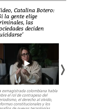
ideo, Catalina Botero:
Video: Lula la
Si la gente elige
candidatura 
riminales, las
promesas de i
ociedades deciden
en defensa, ed
uicidarse’
tierras raras
a exmagistrada colombiana habla
Entre recuerdos y es
obre el rol de contrapeso del
referencias hacia sus
eriodismo, el derecho al olvido,
presidente de Brasil,
eformas constitucionales y los
da Silva, oficializó 
esafíos de nuevas tecnologías
...
candidatura
...