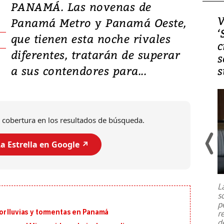
PANAMÁ. Las novenas de
Video, Japón: Terremoto
V
Panamá Metro y Panamá Oeste,
deja heridos y graves
‘
que tienen esta noche rivales
daños en Kumamoto
c
diferentes, tratarán de superar
s
a sus contendores para...
s
 cobertura en los resultados de búsqueda.
a Estrella en Google ↗️
Un fuerte terremoto de magnitud
7,1 se registró este martes 28 de
julio en la prefectura de Kumamoto,
L
al sur de Japón, provocando una
s
emergencia de gran
...
p
or lluvias y tormentas en Panamá
r
d