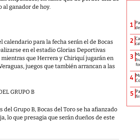
po al ganador de hoy.
Pa
1
de
Ca
2
l calendario para la fecha serán el de Bocas
ca
ealizarse en el estadio Glorias Deportivas
M
3
mientras que Herrera y Chiriquí jugarán en
bu
fo
 Veraguas, juegos que también arrancan a las
Mo
4
Co
 DEL GRUPO B
Pa
5
fi
es del Grupo B, Bocas del Toro se ha afianzado
ja, lo que presagia que serán dueños de este