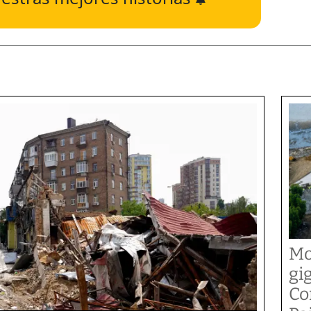
Mo
gi
Co