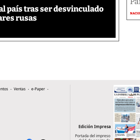
Pai
 país tras ser desvinculado
NACI
tares rusas
ntos
Ventas
e-Paper
Edición Impresa
Portada del impreso