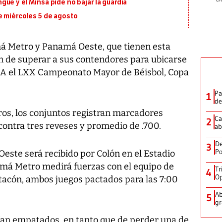
ue y el Minsa pide no bajar la guardia
e miércoles 5 de agosto
 Metro y Panamá Oeste, que tienen esta
án de superar a sus contendores para ubicarse
po A el LXX Campeonato Mayor de Béisbol, Copa
Pa
1
de
ros, los conjuntos registran marcadores
Ca
2
contra tres reveses y promedio de .700.
ab
De
3
Po
este será recibido por Colón en el Estadio
amá Metro medirá fuerzas con el equipo de
Tr
4
Op
atacón, ambos juegos pactados para las 7:00
Ab
5
gr
an empatados, en tanto que de perder una de