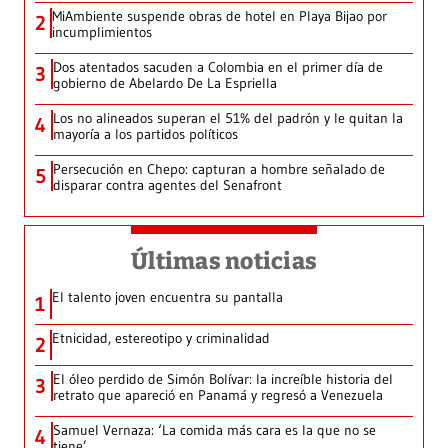
MiAmbiente suspende obras de hotel en Playa Bijao por
2
incumplimientos
Dos atentados sacuden a Colombia en el primer día de
3
gobierno de Abelardo De La Espriella
Los no alineados superan el 51% del padrón y le quitan la
4
mayoría a los partidos políticos
Persecución en Chepo: capturan a hombre señalado de
5
disparar contra agentes del Senafront
Últimas noticias
El talento joven encuentra su pantalla​
1
Etnicidad, estereotipo y criminalidad
2
El óleo perdido de Simón Bolívar: la increíble historia del
3
retrato que apareció en Panamá y regresó a Venezuela
Samuel Vernaza: ‘La comida más cara es la que no se
4
tiene’