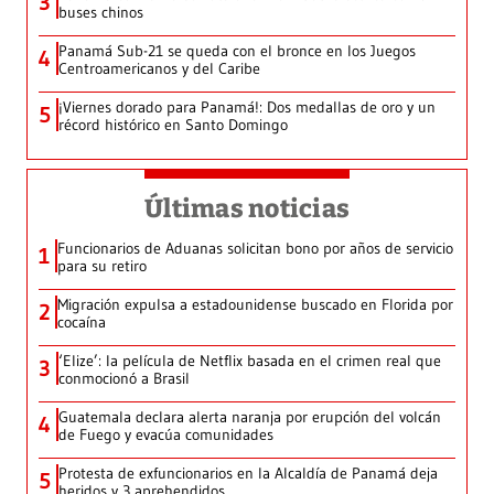
3
buses chinos
Panamá Sub-21 se queda con el bronce en los Juegos
4
Centroamericanos y del Caribe
¡Viernes dorado para Panamá!: Dos medallas de oro y un
5
récord histórico en Santo Domingo
Últimas noticias
Funcionarios de Aduanas solicitan bono por años de servicio
1
para su retiro
Migración expulsa a estadounidense buscado en Florida por
2
cocaína
‘Elize’: la película de Netflix basada en el crimen real que
3
conmocionó a Brasil
Guatemala declara alerta naranja por erupción del volcán
4
de Fuego y evacúa comunidades
Protesta de exfuncionarios en la Alcaldía de Panamá deja
5
heridos y 3 aprehendidos