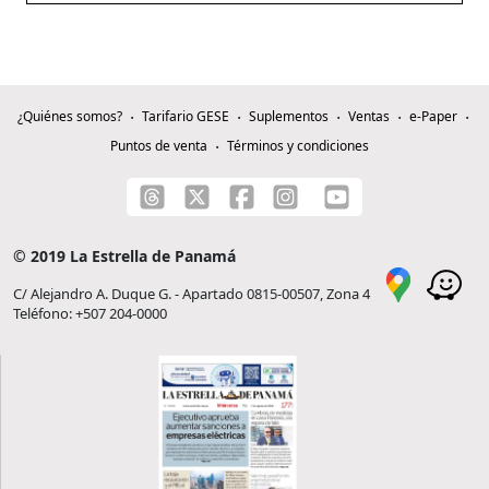
¿Quiénes somos?
Tarifario GESE
Suplementos
Ventas
e-Paper
Puntos de venta
Términos y condiciones
© 2019 La Estrella de Panamá
C/ Alejandro A. Duque G. - Apartado 0815-00507, Zona 4
Teléfono: +507 204-0000