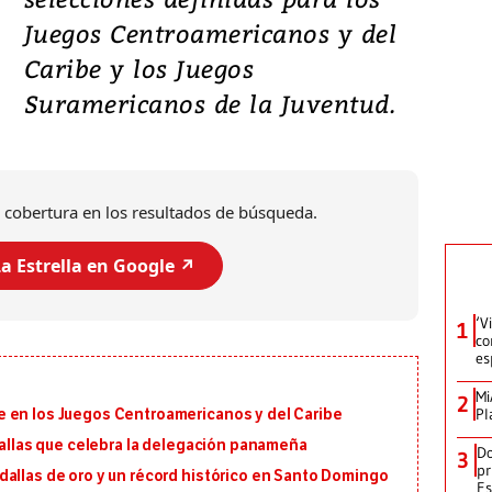
Juegos Centroamericanos y del
Caribe y los Juegos
Suramericanos de la Juventud.
 cobertura en los resultados de búsqueda.
a Estrella en Google ↗️
‘V
1
co
es
Mi
2
Pl
 en los Juegos Centroamericanos y del Caribe
edallas que celebra la delegación panameña
Do
3
pr
dallas de oro y un récord histórico en Santo Domingo
Es