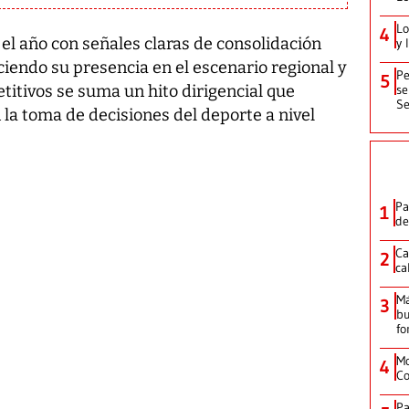
Lo
4
 el año con señales claras de consolidación
y 
eciendo su presencia en el escenario regional y
Pe
5
se
titivos se suma un hito dirigencial que
Se
n la toma de decisiones del deporte a nivel
Pa
1
de
Ca
2
ca
M
3
bu
fo
Mo
4
Co
Pa