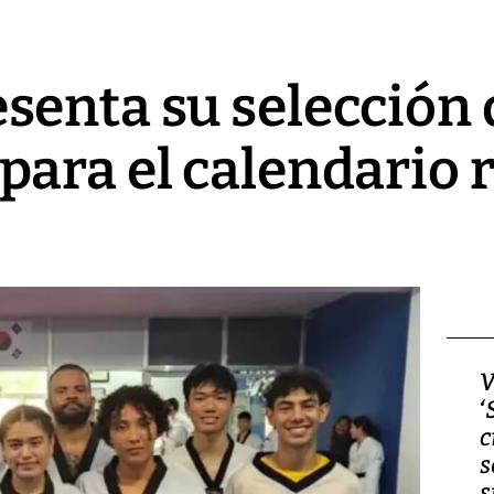
enta su selección 
ara el calendario 
Video, Japón: Terremoto
V
deja heridos y graves
‘
daños en Kumamoto
c
s
s