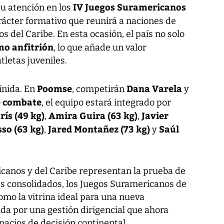
IV Juegos Suramericanos
u atención en los
rácter formativo que reunirá a naciones de
s del Caribe. En esta ocasión, el país no solo
mo anfitrión
, lo que añade un valor
tletas juveniles.
Poomse
Dana Varela
inida. En
, competirán
y
e combate
, el equipo estará integrado por
rís (49 kg)
Amira Guira (63 kg)
Javier
,
,
so (63 kg)
Jared Montañez (73 kg)
Saúl
,
y
canos y del Caribe representan la prueba de
s consolidados, los Juegos Suramericanos de
como la vitrina ideal para una nueva
da por una gestión dirigencial que ahora
pacios de decisión continental.