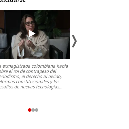
a exmagistrada colombiana habla
Entre recuerdos y es
obre el rol de contrapeso del
referencias hacia sus
eriodismo, el derecho al olvido,
presidente de Brasil,
eformas constitucionales y los
da Silva, oficializó 
esafíos de nuevas tecnologías
...
candidatura
...