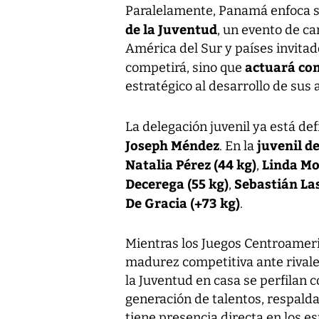
Paralelamente, Panamá enfoca s
de la Juventud
, un evento de ca
América del Sur y países invitado
actuará co
competirá, sino que
estratégico al desarrollo de sus a
La delegación juvenil ya está def
Joseph Méndez
juvenil d
. En la
Natalia Pérez (44 kg)
Linda Mo
,
Decerega (55 kg)
Sebastián Las
,
De Gracia (+73 kg)
.
Mientras los Juegos Centroameri
madurez competitiva ante rivale
la Juventud en casa se perfilan 
generación de talentos, respalda
tiene presencia directa en los es