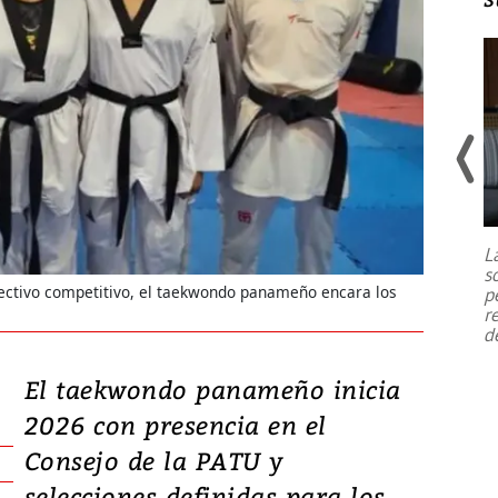
Un fuerte terremoto de magnitud
7,1 se registró este martes 28 de
julio en la prefectura de Kumamoto,
L
al sur de Japón, provocando una
s
emergencia de gran
...
lectivo competitivo, el taekwondo panameño encara los
p
r
d
El taekwondo panameño inicia
2026 con presencia en el
Consejo de la PATU y
selecciones definidas para los