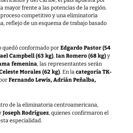
mericanos y del Caribe, el país apuesta por
ía mayor frente a las potencias de la región.
n proceso competitivo y una eliminatoria
na, reflejo de un esquema de trabajo basado
Edgardo Pastor (54
po quedó conformado por
rael Campbell (63 kg)
Ian Romero (68 kg)
,
y
ama femenina
, las representantes serán
Celeste Morales (62 kg)
categoría TK-
. En la
Fernando Lewis, Adrián Peñalba,
 por
ntro de la eliminatoria centroamericana,
Joseph Rodríguez
y
, quienes confirmaron el
esta especialidad.