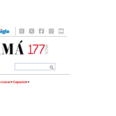
cional
Cepanim