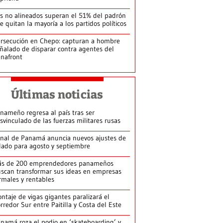
s no alineados superan el 51% del padrón
le quitan la mayoría a los partidos políticos
rsecución en Chepo: capturan a hombre
ñalado de disparar contra agentes del
nafront
Últimas noticias
nameño regresa al país tras ser
svinculado de las fuerzas militares rusas
nal de Panamá anuncia nuevos ajustes de
lado para agosto y septiembre
ás de 200 emprendedores panameños
scan transformar sus ideas en empresas
rmales y rentables
ntaje de vigas gigantes paralizará el
rredor Sur entre Paitilla y Costa del Este
namá roza el podio en ‘skateboarding’ y