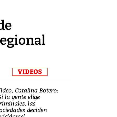
de
regional
VIDEOS
ideo, Catalina Botero:
Video: Lula la
Si la gente elige
candidatura 
riminales, las
promesas de i
ociedades deciden
en defensa, ed
uicidarse’
tierras raras