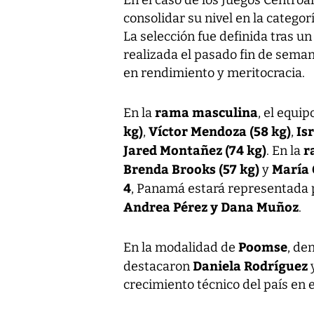
En el caso de los Juegos Centroa
consolidar su nivel en la categor
La selección fue definida tras u
realizada el pasado fin de sema
en rendimiento y meritocracia.
rama masculina
En la
, el equi
kg)
Víctor Mendoza (58 kg)
Is
,
,
Jared Montañez (74 kg)
r
. En la
Brenda Brooks (57 kg)
María 
y
4
, Panamá estará representada
Andrea Pérez y Dana Muñoz
.
Poomse
En la modalidad de
, de
Daniela Rodríguez
destacaron
crecimiento técnico del país en 