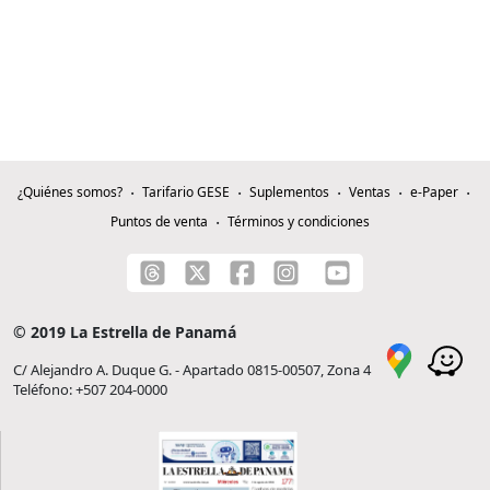
¿Quiénes somos?
Tarifario GESE
Suplementos
Ventas
e-Paper
Puntos de venta
Términos y condiciones
© 2019 La Estrella de Panamá
C/ Alejandro A. Duque G. - Apartado 0815-00507, Zona 4
Teléfono: +507 204-0000