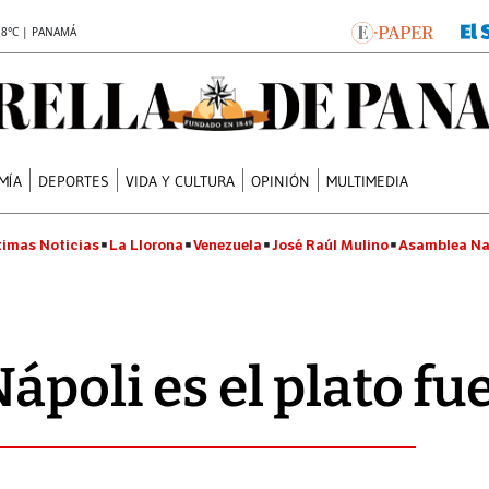
.8°C | PANAMÁ
MÍA
DEPORTES
VIDA Y CULTURA
OPINIÓN
MULTIMEDIA
timas Noticias
La Llorona
Venezuela
José Raúl Mulino
Asamblea Na
ápoli es el plato fu