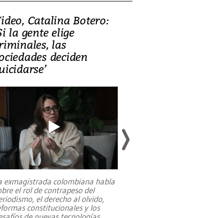
ideo, Catalina Botero:
Video: Lula la
Si la gente elige
candidatura 
riminales, las
promesas de i
ociedades deciden
en defensa, ed
uicidarse’
tierras raras
a exmagistrada colombiana habla
Entre recuerdos y es
obre el rol de contrapeso del
referencias hacia sus
eriodismo, el derecho al olvido,
presidente de Brasil,
eformas constitucionales y los
da Silva, oficializó 
esafíos de nuevas tecnologías
...
candidatura
...