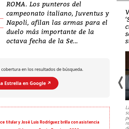
ROMA. Los punteros del
Video, Japón: Terremoto
V
campeonato italiano, Juventus y
deja heridos y graves
‘
Napoli, afilan las armas para el
daños en Kumamoto
c
duelo más importante de la
s
octava fecha de la Se...
s
 cobertura en los resultados de búsqueda.
a Estrella en Google ↗️
Un fuerte terremoto de magnitud
7,1 se registró este martes 28 de
julio en la prefectura de Kumamoto,
L
al sur de Japón, provocando una
s
emergencia de gran
...
p
e titular y José Luis Rodríguez brilla con asistencia
r
d