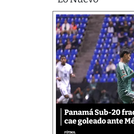
Panamá Sub-20 frac
cae goleado ante M
FÚTBOL