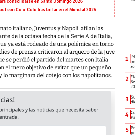
para consolidarse en Santo Domingo 2026
ebut con Colo-Colo tras brillar en el Mundial 2026
o italiano, Juventus y Napoli, afilan las
te de la octava fecha de la Serie A de Italia,
 que ya está rodeado de una polémica en torno
dios de prensa criticaron al arquero de la Juve
IM
1
ue se perdió el partido del martes con Italia
pr
zo
on el mero objetivo de evitar que un pequeño
lo marginara del cotejo con los napolitanos.
EN
2
Re
2
Su
3
di
Co
4
Pa
Pr
5
pr