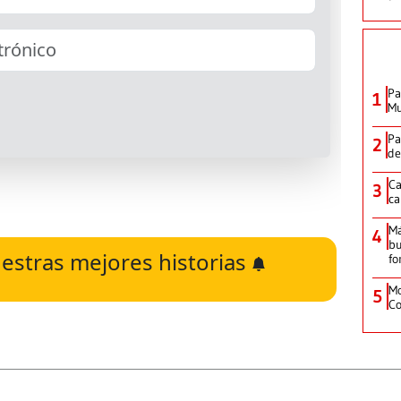
Pa
1
Mu
Pa
2
de
Ca
3
ca
M
4
bu
estras mejores historias
fo
Mo
5
Co