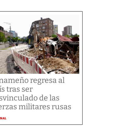
nameño regresa al
ís tras ser
svinculado de las
erzas militares rusas
ONAL