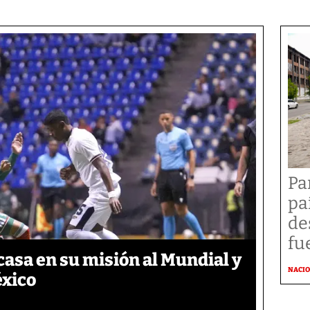
Pa
pa
de
fu
asa en su misión al Mundial y
NACI
éxico