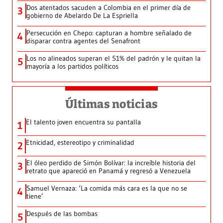
Dos atentados sacuden a Colombia en el primer día de
3
gobierno de Abelardo De La Espriella
Persecución en Chepo: capturan a hombre señalado de
4
disparar contra agentes del Senafront
Los no alineados superan el 51% del padrón y le quitan la
5
mayoría a los partidos políticos
Últimas noticias
El talento joven encuentra su pantalla​
1
Etnicidad, estereotipo y criminalidad
2
El óleo perdido de Simón Bolívar: la increíble historia del
3
retrato que apareció en Panamá y regresó a Venezuela
Samuel Vernaza: ‘La comida más cara es la que no se
4
tiene’
Después de las bombas
5