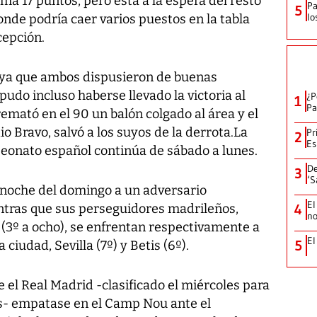
ma 17 puntos, pero está a la espera del resto
Pa
5
lo
onde podría caer varios puestos en la tabla
cepción.
o ya que ambos dispusieron de buenas
udo incluso haberse llevado la victoria al
¿P
1
Pa
remató en el 90 un balón colgado al área y el
io Bravo, salvó a los suyos de la derrota.La
Pr
2
Es
eonato español continúa de sábado a lunes.
De
3
‘S
 la noche del domingo a un adversario
El
entras que sus perseguidores madrileños,
4
no
l (3º a ocho), se enfrentan respectivamente a
El
5
iudad, Sevilla (7º) y Betis (6º).
 el Real Madrid -clasificado el miércoles para
s- empatase en el Camp Nou ante el