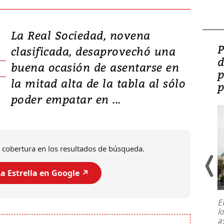
La Real Sociedad, novena
Video: Lula lanza su
P
clasificada, desaprovechó una
candidatura con
d
buena ocasión de asentarse en
promesas de inversión
p
la mitad alta de la tabla al sólo
en defensa, educación y
p
poder empatar en ...
tierras raras
 cobertura en los resultados de búsqueda.
a Estrella en Google ↗️
E
l
Entre recuerdos y escuetas
a
referencias hacia sus adversarios, el