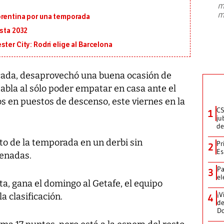
m
presidente de Brasil, Luiz Inácio Lula
m
orentina por una temporada
da Silva, oficializó este domingo su
candidatura
...
asta 2032
ter City: Rodri elige al Barcelona
icada, desaprovechó una buena ocasión de
tabla al sólo poder empatar en casa ante el
s en puestos de descenso, este viernes en la
CS
1
ju
de
o de la temporada en un derbi sin
Pr
2
Es
enadas.
Pa
3
el
ta, gana el domingo al Getafe, el equipo
¡V
a clasificación.
4
de
D