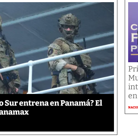
Pr
Mu
in
en
o Sur entrena en Panamá? El
NACI
 Panamax