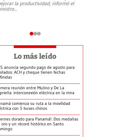
ejorar la productividad, informó el
periodismo, el derech
inistro
...
reformas constitucio
desafíos de nuevas t
Lo más leído
S anuncia segundo pago de agosto para
bilados: ACH y cheque tienen fechas
finidas
imera reunión entre Mulino y De La
priella: interconexión eléctrica en la mira
namá comienza su ruta a la movilidad
éctrica con 5 buses chinos
iernes dorado para Panamá!: Dos medallas
 oro y un récord histórico en Santo
omingo