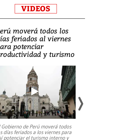
VIDEOS
erú moverá todos los
Video, Catalin
ías feriados al viernes
‘Si la gente el
ara potenciar
criminales, la
roductividad y turismo
sociedades de
suicidarse’
l Gobierno de Perú moverá todos
os días feriados a los viernes para
La exmagistrada co
sí potenciar el turismo interno y
sobre el rol de contr