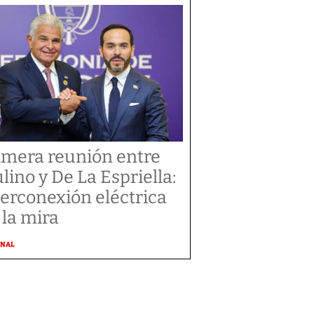
imera reunión entre
lino y De La Espriella:
terconexión eléctrica
 la mira
ONAL