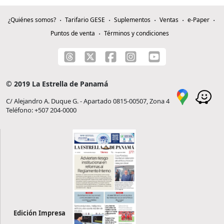
¿Quiénes somos?
Tarifario GESE
Suplementos
Ventas
e-Paper
Puntos de venta
Términos y condiciones
© 2019 La Estrella de Panamá
C/ Alejandro A. Duque G. - Apartado 0815-00507, Zona 4
Teléfono: +507 204-0000
Edición Impresa