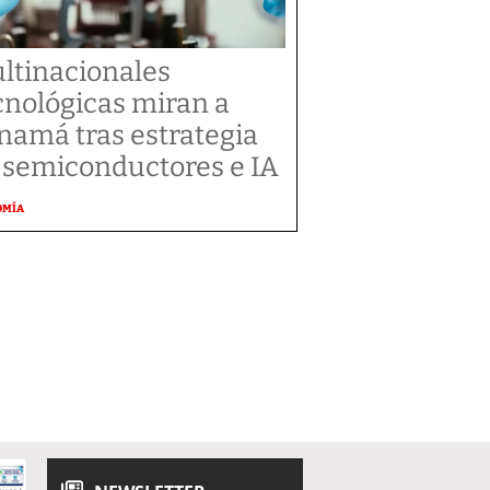
ltinacionales
cnológicas miran a
namá tras estrategia
 semiconductores e IA
OMÍA