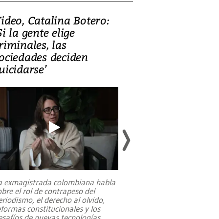
ideo, Catalina Botero:
Video: Lula la
Si la gente elige
candidatura 
riminales, las
promesas de i
ociedades deciden
en defensa, ed
uicidarse’
tierras raras
a exmagistrada colombiana habla
Entre recuerdos y es
obre el rol de contrapeso del
referencias hacia sus
eriodismo, el derecho al olvido,
presidente de Brasil,
eformas constitucionales y los
da Silva, oficializó 
esafíos de nuevas tecnologías
...
candidatura
...