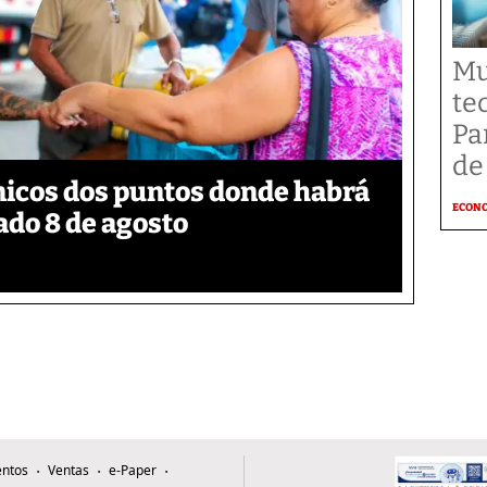
Mu
te
Pa
de
nicos dos puntos donde habrá
ECON
ado 8 de agosto
ntos
Ventas
e-Paper