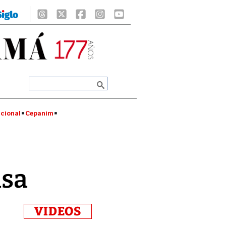
cional
Cepanim
asa
VIDEOS