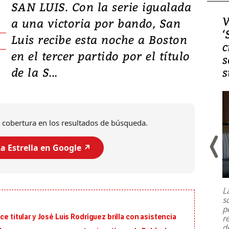
SAN LUIS. Con la serie igualada
Video, Japón: Terremoto
V
a una victoria por bando, San
deja heridos y graves
‘
Luis recibe esta noche a Boston
daños en Kumamoto
c
en el tercer partido por el título
s
de la S...
s
 cobertura en los resultados de búsqueda.
a Estrella en Google ↗️
Un fuerte terremoto de magnitud
7,1 se registró este martes 28 de
julio en la prefectura de Kumamoto,
L
al sur de Japón, provocando una
s
emergencia de gran
...
p
e titular y José Luis Rodríguez brilla con asistencia
r
d