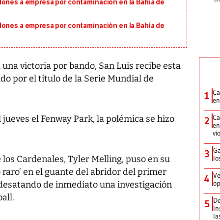
lones a empresa por contaminación en la Bahía de
lones a empresa por contaminación en la Bahía de
 una victoria por bando, San Luis recibe esta
do por el título de la Serie Mundial de
Ca
1
en
Ca
jueves el Fenway Park, la polémica se hizo
2
en
vi
Ga
3
los Cardenales, Tyler Melling, puso en su
lo
 raro’ en el guante del abridor del primer
Ve
4
op
, desatando de inmediato una investigación
all.
De
5
In
la