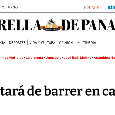
.1°C | PANAMÁ
MÍA
DEPORTES
VIDA Y CULTURA
OPINIÓN
MULTIMEDIA
timas Noticias
La Llorona
Venezuela
José Raúl Mulino
Asamblea Na
atará de barrer en c