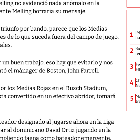
Melling no evidenció nada anómalo en la
nte Melling borraría su mensaje.
n triunfo por bando, parece que los Medias
IM
1
es de lo que suceda fuera del campo de juego,
ha
ales.
Bu
2
re
un buen trabajo; eso hay que evitarlo y nos
Fe
3
FI
tó el mánager de Boston, John Farrell.
Ch
4
Na
por los Medias Rojas en el Busch Stadium,
sta convertido en un efectivo abridor, tomará
Mu
5
tr
eador designado al jugarse ahora en la Liga
iar al dominicano David Ortiz jugando en la
umpliendo faena como bateador emergente.