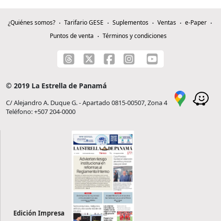
¿Quiénes somos?
Tarifario GESE
Suplementos
Ventas
e-Paper
Puntos de venta
Términos y condiciones
© 2019 La Estrella de Panamá
C/ Alejandro A. Duque G. - Apartado 0815-00507, Zona 4
Teléfono: +507 204-0000
Edición Impresa