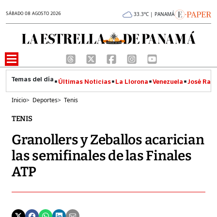
SÁBADO 08 AGOSTO 2026
33.3°C | PANAMÁ
Últimas Noticias
La Llorona
Venezuela
José Raúl
Inicio
>
Deportes
>
Tenis
TENIS
Granollers y Zeballos acarician
las semifinales de las Finales
ATP