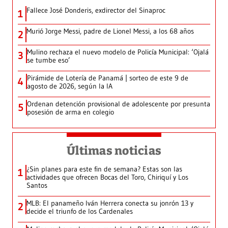
Fallece José Donderis, exdirector del Sinaproc
1
Murió Jorge Messi, padre de Lionel Messi, a los 68 años
2
Mulino rechaza el nuevo modelo de Policía Municipal: ‘Ojalá
3
se tumbe eso’
Pirámide de Lotería de Panamá | sorteo de este 9 de
4
agosto de 2026, según la IA
Ordenan detención provisional de adolescente por presunta
5
posesión de arma en colegio
Últimas noticias
¿Sin planes para este fin de semana? Estas son las
1
actividades que ofrecen Bocas del Toro, Chiriquí y Los
Santos
MLB: El panameño Iván Herrera conecta su jonrón 13 y
2
decide el triunfo de los Cardenales