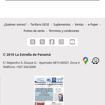
¿Quiénes somos?
Tarifario GESE
Suplementos
Ventas
e-Paper
Puntos de venta
Términos y condiciones
© 2019 La Estrella de Panamá
C/ Alejandro A. Duque G. - Apartado 0815-00507, Zona 4
Teléfono: +507 204-0000