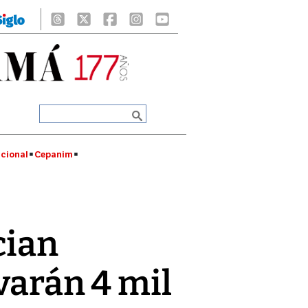
cional
Cepanim
cian
varán 4 mil