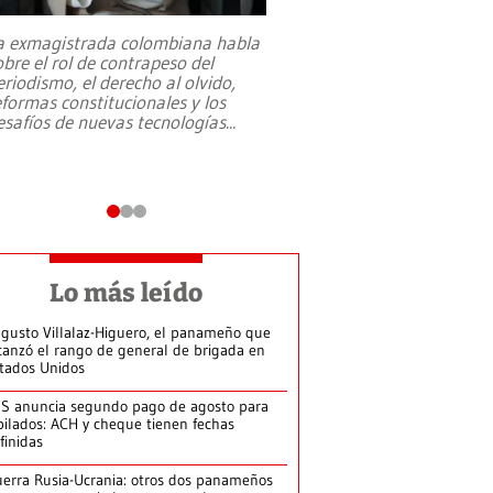
a exmagistrada colombiana habla
Entre recuerdos y es
obre el rol de contrapeso del
referencias hacia sus
eriodismo, el derecho al olvido,
presidente de Brasil,
eformas constitucionales y los
da Silva, oficializó 
esafíos de nuevas tecnologías
...
candidatura
...
Lo más leído
gusto Villalaz-Higuero, el panameño que
canzó el rango de general de brigada en
tados Unidos
S anuncia segundo pago de agosto para
bilados: ACH y cheque tienen fechas
finidas
erra Rusia-Ucrania: otros dos panameños