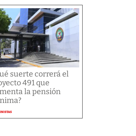
ué suerte correrá el
oyecto 491 que
menta la pensión
nima?
MNISTAS