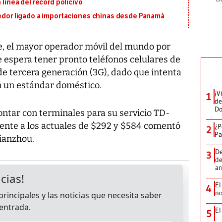
 línea del récord policivo
eedor ligado a importaciones chinas desde Panamá
, el mayor operador móvil del mundo por
 espera tener pronto teléfonos celulares de
de tercera generación (3G), dado que intenta
en un estándar doméstico.
¡V
1
de
D
ontar con terminales para su servicio TD-
ente a los actuales de $292 y $584 comentó
¿P
2
Pa
Jianzhou.
De
3
de
a
El
4
no
El
5