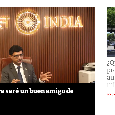
¿Q
pr
au
mí
re seré un buen amigo de
COLU