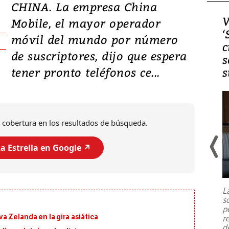
CHINA. La empresa China
Video, Japón: Terremoto
V
Mobile, el mayor operador
deja heridos y graves
‘
móvil del mundo por número
daños en Kumamoto
c
de suscriptores, dijo que espera
s
tener pronto teléfonos ce...
s
 cobertura en los resultados de búsqueda.
a Estrella en Google ↗️
Un fuerte terremoto de magnitud
7,1 se registró este martes 28 de
julio en la prefectura de Kumamoto,
L
al sur de Japón, provocando una
s
emergencia de gran
...
p
 Zelanda en la gira asiática
r
d