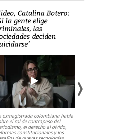
ideo, Catalina Botero:
Video: Lula la
Si la gente elige
candidatura 
riminales, las
promesas de i
ociedades deciden
en defensa, ed
uicidarse’
tierras raras
a exmagistrada colombiana habla
Entre recuerdos y es
obre el rol de contrapeso del
referencias hacia sus
eriodismo, el derecho al olvido,
presidente de Brasil,
eformas constitucionales y los
da Silva, oficializó 
esafíos de nuevas tecnologías
...
candidatura
...