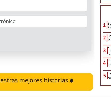
Su
1
P
Se
2
la
Po
3
‘g
Pr
4
po
Se
5
co
estras mejores historias