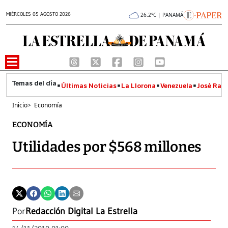
MIÉRCOLES 05 AGOSTO 2026
26.2°C | PANAMÁ
Últimas Noticias
La Llorona
Venezuela
José Raúl
Inicio
>
Economía
ECONOMÍA
Utilidades por $568 millones
Por
Redacción Digital La Estrella