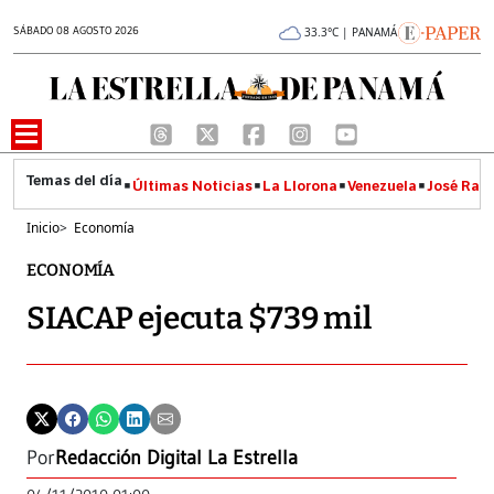
SÁBADO 08 AGOSTO 2026
33.3°C | PANAMÁ
Últimas Noticias
La Llorona
Venezuela
José Raúl
Inicio
>
Economía
ECONOMÍA
SIACAP ejecuta $739 mil
Por
Redacción Digital La Estrella