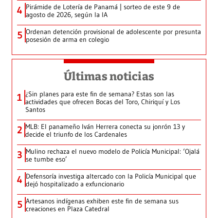
Pirámide de Lotería de Panamá | sorteo de este 9 de
4
agosto de 2026, según la IA
Ordenan detención provisional de adolescente por presunta
5
posesión de arma en colegio
Últimas noticias
¿Sin planes para este fin de semana? Estas son las
1
actividades que ofrecen Bocas del Toro, Chiriquí y Los
Santos
MLB: El panameño Iván Herrera conecta su jonrón 13 y
2
decide el triunfo de los Cardenales
Mulino rechaza el nuevo modelo de Policía Municipal: ‘Ojalá
3
se tumbe eso’
Defensoría investiga altercado con la Policía Municipal que
4
dejó hospitalizado a exfuncionario
Artesanos indígenas exhiben este fin de semana sus
5
creaciones en Plaza Catedral